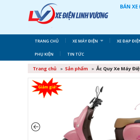
BÁN XE 
TRANG CHỦ
XE MÁY ĐIỆN
XE ĐẠP ĐIỆ
PHỤ KIỆN
TIN TỨC
Trang chủ
»
Sản phẩm
»
Ắc Quy Xe Máy Điệ
Giảm giá!