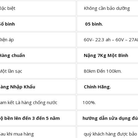
c biệt
Không cần bảo dưỡng
ố bình
05 bình.
ện áp
60V- 22.3 ah – 60V – 27
àng chuẩn
Nặng 7Kg Một Bình
t lần sạc
80km Đến 100km.
àng Nhập Khẩu
Chính Hãng.
m kết Là hàng chống nước
100%.
 bền lên đến 3 đến 5 năm
hướng dẫn sửa dụng đú
u khi mua hàng
quý khách hàng được bảo h