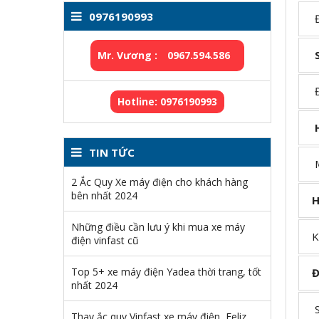
0976190993
Đặ
S
Mr. Vương :
0967.594.586
Đi
Hotline: 0976190993
H
TIN TỨC
Mộ
2 Ắc Quy Xe máy điện cho khách hàng
bên nhất 2024
H
Những điều cần lưu ý khi mua xe máy
Ka
điện vinfast cũ
Top 5+ xe máy điện Yadea thời trang, tốt
Độ
nhất 2024
Sa
Thay ắc quy Vinfast xe máy điện, Feliz,