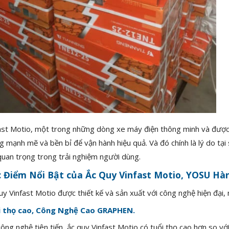
ast Motio, một trong những dòng xe máy điện thông minh và được
g mạnh mẽ và bền bỉ để vận hành hiệu quả. Và đó chính là lý do tại
quan trọng trong trải nghiệm người dùng.
 Điểm Nổi Bật của Ắc Quy Vinfast Motio, YOSU Hà
uy Vinfast Motio được thiết kế và sản xuất với công nghệ hiện đại,
i thọ cao, Công Nghệ Cao
GRAPHEN.
công nghệ tiên tiến, ắc quy Vinfast Motio có tuổi thọ cao hơn so vớ