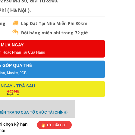
F30 Mã 30, Giá 1tr8900.
í ( Hà Nội ).
ng.
Lắp Đặt Tại Nhà Miễn Phí 30km.
Đổi hàng miễn phí trong 72 giờ
MUA NGAY
ơi Hoặc Nhận Tại Cửa Hàng
Ả GÓP QUA THẺ
isa, Master, JCB
NGAY - TRẢ SAU
RÊN TRANG CỦA TỔ CHỨC TÀI CHÍNH)
i chọn kỳ hạn
ƯU ĐÃI HOT
mới