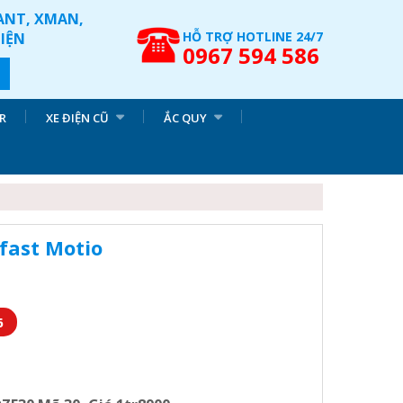
IANT, XMAN,
HỖ TRỢ HOTLINE 24/7
ĐIỆN
0967 594 586
R
XE ĐIỆN CŨ
ẮC QUY
fast Motio
6