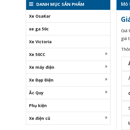
Mô 
DANH MỤC SẢN PHẨM
Xe OsaKar
Gi
xe ga 50c
Giá 
giá 
Xe Victoria
Thôn
Xe 50CC
Xe máy điện
Ắc
Xe Đạp Điện
Ắc Quy
Phụ kiện
Sả
Xe điện cũ
Lo