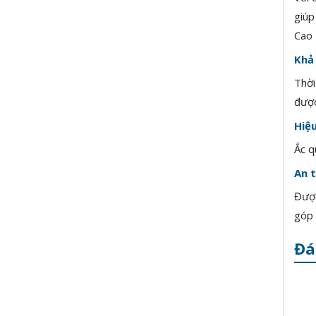
giúp
Cao 
Khả
Thời
được
Hiệu
Ắc q
An t
Được
góp 
Đá