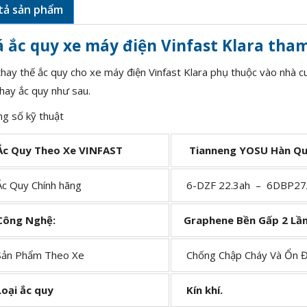
tả sản phẩm
á ắc quy xe máy điện Vinfast Klara tha
thay thế ắc quy cho xe máy điện Vinfast Klara phụ thuộc vào nhà cu
thay ắc quy như sau.
g số kỹ thuật
Ắc Quy
Theo Xe VINFAST
Tianneng YOSU Hàn Quố
 Quy Chính hãng
6-DZF 22.3ah – 6DBP27
Công Nghệ:
Graphene Bền Gấp 2 Lầ
n Phẩm Theo Xe
Chống Chập Cháy Và Ổn Đ
ại ắc quy
Kín khí.