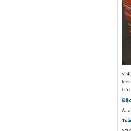
Vinf
lượn
trò 
Đặc
Ắc q
Tuổ
Với 