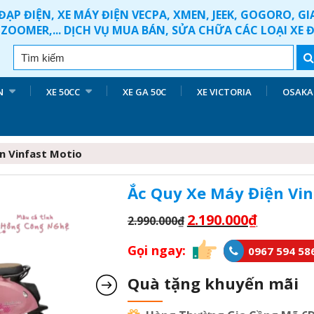
ĐẠP ĐIỆN, XE MÁY ĐIỆN VECPA, XMEN, JEEK, GOGORO, G
ZOOMER,... DỊCH VỤ MUA BÁN, SỬA CHỮA CÁC LOẠI XE 
N
XE 50CC
XE GA 50C
XE VICTORIA
OSAKA
n Vinfast Motio
Ắc Quy Xe Máy Điện Vin
2.190.000
₫
2.990.000
₫
Gọi ngay:
0967 594 58
Quà tặng khuyến mãi