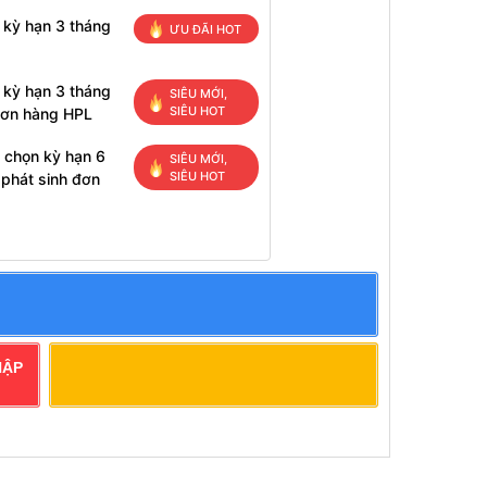
 kỳ hạn 3 tháng
ƯU ĐÃI HOT
 kỳ hạn 3 tháng
SIÊU MỚI,
SIÊU HOT
đơn hàng HPL
 chọn kỳ hạn 6
SIÊU MỚI,
SIÊU HOT
 phát sinh đơn
HẬP