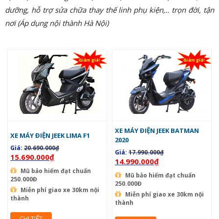
dưỡng, hỗ trợ sửa chữa thay thế linh phụ kiện,.. trọn đời, tận
nơi (Áp dụng nội thành Hà Nội)
Giảm giá!
Giảm giá!
XE MÁY ĐIỆN JEEK BATMAN
XE MÁY ĐIỆN JEEK LIMA F1
2020
Giá:
20.690.000
₫
Giá:
17.990.000
₫
15.690.000
₫
14.990.000
₫
Mũ bảo hiểm đạt chuẩn
Mũ bảo hiểm đạt chuẩn
250.000Đ
250.000Đ
Miễn phí giao xe 30km nội
Miễn phí giao xe 30km nội
thành
thành
CHI TIẾT