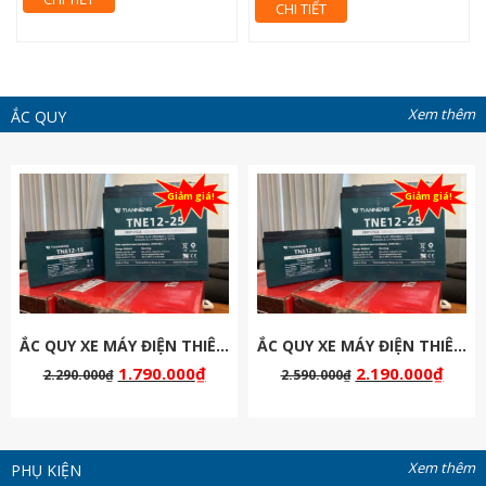
CHI TIẾT
Xem thêm
ẮC QUY
Giảm giá!
Giảm giá!
ẮC QUY XE MÁY ĐIỆN THIÊN NĂNG 48V-20AH
ẮC QUY XE MÁY ĐIỆN THIÊN NĂNG 60V-20AH
1.790.000
₫
2.190.000
₫
2.290.000
₫
2.590.000
₫
Xem thêm
PHỤ KIỆN