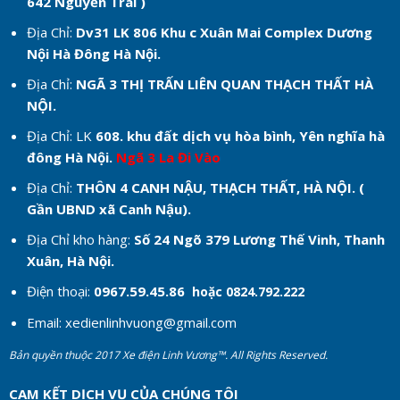
642 Nguyễn Trãi )
Địa Chỉ:
Dv31 LK 806 Khu c
Xuân Mai Complex Dương
Nội Hà Đông Hà Nội.
Địa Chỉ:
NGÃ 3 THỊ TRẤN LIÊN QUAN THẠCH THẤT HÀ
NỘI.
Địa Chỉ: LK
608. khu đất dịch vụ hòa bình, Yên nghĩa hà
đông Hà Nội.
Ngã 3 La Đi Vào
Địa Chỉ:
THÔN 4 CANH NẬU, THẠCH THẤT, HÀ NỘI. (
Gần UBND xã Canh Nậu).
Địa Chỉ kho hàng:
Số 24 Ngõ 379 Lương Thế Vinh, Thanh
Xuân, Hà Nội.
Điện thoại:
0967.59.45.86
hoặc 0824.792.222
Email:
xedienlinhvuong@gmail.com
Bản quyền thuộc 2017 Xe điện Linh Vương™. All Rights Reserved.
CAM KẾT DỊCH VỤ CỦA CHÚNG TÔI