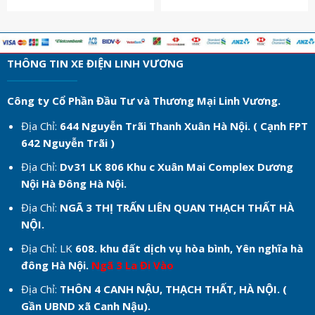
THÔNG TIN XE ĐIỆN LINH VƯƠNG
Công ty Cổ Phần Đầu Tư và Thương Mại Linh Vương.
Địa Chỉ:
644 Nguyễn Trãi Thanh Xuân Hà Nội. ( Cạnh FPT
642 Nguyễn Trãi )
Địa Chỉ:
Dv31 LK 806 Khu c
Xuân Mai Complex Dương
Nội Hà Đông Hà Nội.
Địa Chỉ:
NGÃ 3 THỊ TRẤN LIÊN QUAN THẠCH THẤT HÀ
NỘI.
Địa Chỉ: LK
608. khu đất dịch vụ hòa bình, Yên nghĩa hà
đông Hà Nội.
Ngã 3 La Đi Vào
Địa Chỉ:
THÔN 4 CANH NẬU, THẠCH THẤT, HÀ NỘI. (
Gần UBND xã Canh Nậu).