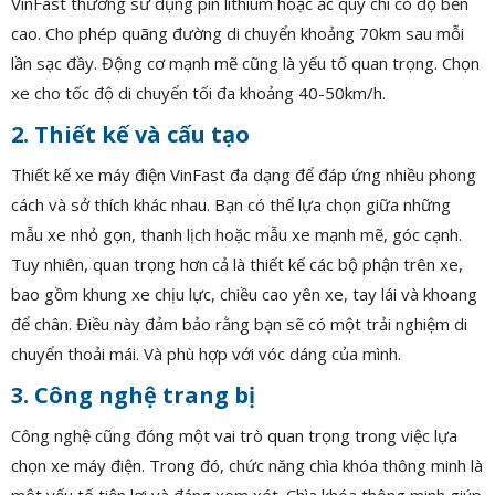
VinFast thường sử dụng pin lithium hoặc ắc quy chì có độ bền
cao. Cho phép quãng đường di chuyển khoảng 70km sau mỗi
lần sạc đầy. Động cơ mạnh mẽ cũng là yếu tố quan trọng. Chọn
xe cho tốc độ di chuyển tối đa khoảng 40-50km/h.
2. Thiết kế và cấu tạo
Thiết kế xe máy điện VinFast đa dạng để đáp ứng nhiều phong
cách và sở thích khác nhau. Bạn có thể lựa chọn giữa những
mẫu xe nhỏ gọn, thanh lịch hoặc mẫu xe mạnh mẽ, góc cạnh.
Tuy nhiên, quan trọng hơn cả là thiết kế các bộ phận trên xe,
bao gồm khung xe chịu lực, chiều cao yên xe, tay lái và khoang
để chân. Điều này đảm bảo rằng bạn sẽ có một trải nghiệm di
chuyển thoải mái. Và phù hợp với vóc dáng của mình.
3. Công nghệ trang bị
Công nghệ cũng đóng một vai trò quan trọng trong việc lựa
chọn xe máy điện. Trong đó, chức năng chìa khóa thông minh là