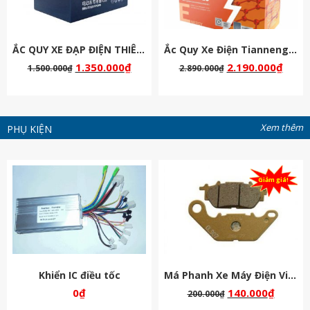
ẮC QUY XE ĐẠP ĐIỆN THIÊN NĂNG 48V-12AH
Ắc Quy Xe Điện Tianneng ( Thiên Năng ) Chịu Nhiệt 60v 25Ah
1.350.000
₫
2.190.000
₫
00
₫
2.890.000
₫
2.290.00
Xem thêm
PHỤ KIỆN
Giảm giá!
n IC điều tốc
Má Phanh Xe Máy Điện Vinfast
Tay pha
0
₫
140.000
₫
200.000
₫