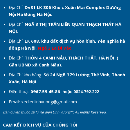
Địa Chỉ:
Dv31 LK 806 Khu c
Xuân Mai Complex Dương
Nội Hà Đông Hà Nội.
Địa Chỉ:
NGÃ 3 THỊ TRẤN LIÊN QUAN THẠCH THẤT HÀ
NỘI.
Địa Chỉ: LK
608. khu đất dịch vụ hòa bình, Yên nghĩa hà
đông Hà Nội.
Ngã 3 La Đi Vào
Địa Chỉ:
THÔN 4 CANH NẬU, THẠCH THẤT, HÀ NỘI. (
Gần UBND xã Canh Nậu).
Địa Chỉ kho hàng:
Số 24 Ngõ 379 Lương Thế Vinh, Thanh
Xuân, Hà Nội.
Điện thoại:
0967.59.45.86
hoặc 0824.792.222
Email:
xedienlinhvuong@gmail.com
Bản quyền thuộc 2017 Xe điện Linh Vương™. All Rights Reserved.
CAM KẾT DỊCH VỤ CỦA CHÚNG TÔI