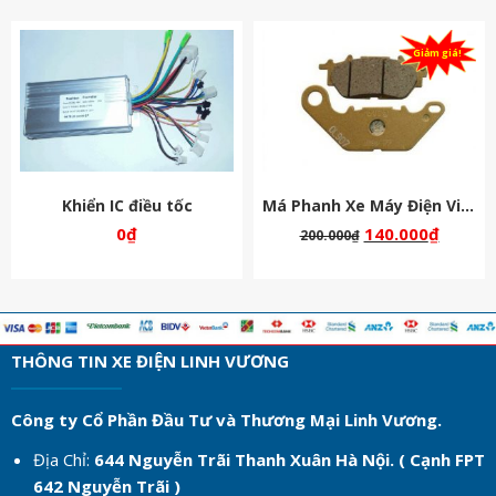
Giảm giá!
Khiển IC điều tốc
Má Phanh Xe Máy Điện Vinfast
0
₫
140.000
₫
200.000
₫
THÔNG TIN XE ĐIỆN LINH VƯƠNG
Công ty Cổ Phần Đầu Tư và Thương Mại Linh Vương.
Địa Chỉ:
644 Nguyễn Trãi Thanh Xuân Hà Nội. ( Cạnh FPT
642 Nguyễn Trãi )