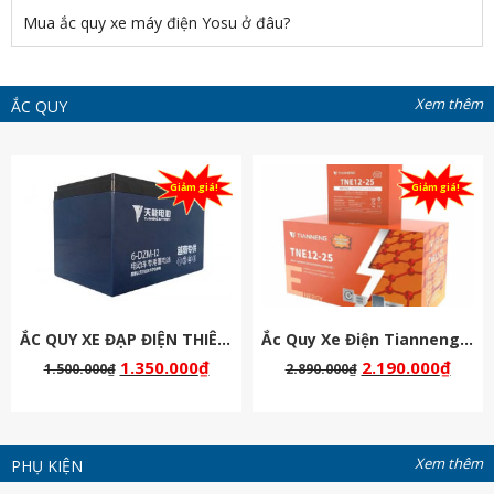
Mua ắc quy xe máy điện Yosu ở đâu?
Xem thêm
ẮC QUY
Giảm giá!
Giảm giá!
ẮC QUY XE ĐẠP ĐIỆN THIÊN NĂNG 48V-12AH
Ắc Quy Xe Điện Tianneng ( Thiên Năng ) Chịu Nhiệt 60v 25Ah
1.350.000
₫
2.190.000
₫
1.500.000
₫
2.890.000
₫
Xem thêm
PHỤ KIỆN