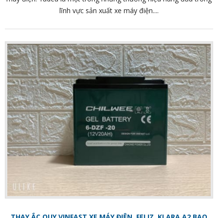
lĩnh vực sản xuất xe máy điện....
THAY ẮC QUY VINFAST XE MÁY ĐIỆN, FELIZ, KLARA A2 BAO