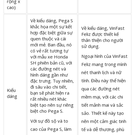
rộng x
cao)
Về kiểu dáng, Pega S
khắc họa một sự kết
Về kiểu dáng, VinFast
hợp đặc biệt giữa sự
Feliz được thiết kế
quen thuộc và cái
thân thiện cho người
mới mẻ. Ban đầu, nó
sử dụng.
có vẻ rất tương tự
Ngoại hình của VinFast
với mẫu xe Honda
SH phiên bản cũ, với
Feliz mang trong mình
các đường nét và
nét thanh lịch và nữ
hình dáng gần như
tính. Điều này thể hiện
đặc trưng. Tuy nhiên,
đi sâu vào chi tiết,
qua các đường nét
Kiểu
bạn sẽ phát hiện ra
dáng
mềm mại, với các chi
rất nhiều nét khác
biệt tạo nên sự riêng
tiết mảnh mai và sắc
biệt cho Pega S.
sảo. Thiết kế này tạo
Với sự đồ sộ và to
nên một cảm giác tinh
cao của Pega S, làm
tế và dễ thương, phù