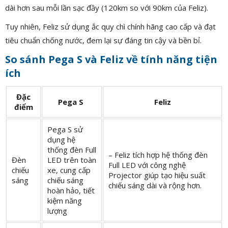
dài hơn sau mỗi lần sạc đầy (120km so với 90km của Feliz).
Tuy nhiên, Feliz sử dụng ắc quy chì chính hãng cao cấp và đạt
tiêu chuẩn chống nước, đem lại sự đáng tin cậy và bền bỉ.
So sánh Pega S và Feliz về tính năng tiện
ích
Đặc
Pega S
Feliz
điểm
Pega S sử
dụng hệ
thống đèn Full
– Feliz tích hợp hệ thống đèn
Đèn
LED trên toàn
Full LED với công nghệ
chiếu
xe, cung cấp
Projector giúp tạo hiệu suất
sáng
chiếu sáng
chiếu sáng dài và rộng hơn.
hoàn hảo, tiết
kiệm năng
lượng