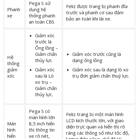
Pega S sử
Feliz được trang bị phanh đĩa
Phanh
dụng hệ
trước và phanh cơ sau đảm
xe
thống phanh
bảo an toàn khi lái xe.
an toàn CBS
Giảm xóc
trước là
Ống lồng –
Giảm chấn
Giảm xóc trước cũng là
Hệ
thủy lực
dạng ống lồng
thống
giảm
Giảm xóc
Giảm xóc sau là dạng lò xo
xóc
sau là Lò
trụ đơn giảm chấn thuỷ lực.
xo trụ –
Giảm chấn
thủy lực.
Pega S có
Feliz trang bị một màn hình
màn hình lớn
LCD kích thước lớn, với giao
Màn
8,5 inch hiển
diện trực quan và hiển thị rõ
hình
thị thông tin
ràng các thông số như tốc độ,
hiển
xe rõ nét,
lượng điện năng, chế độ lái,