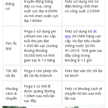
truyền động bằng
Feliz sử dụng mô-tơ
Động
dây cu-roa, công
điện không chổi than
cơ
suất cực đại 4.000W
có công suất 2.250W
và mô-men xoắn cực
đại 140Nm
Pega S sử dụng pin
Feliz sử dụng bộ
ắc
Lithium-ion cao cấp,
quy
chì chính hãng cao
tuổi thọ pin đạt
cấp. Và đạt tiêu chuẩn
Pin/ Ắc
1.000 lần sạc (tương
chống nước QCVN
quy
đương khoảng
91/2019. Thời gian sạc
50.000 km) và thời
đầy cũng trong
gian sạc 8-12 tiếng
khoảng 8-12 giờ
Tốc độ
Pega S cho phép tốc
Feliz đạt vận tốc tối đa
tối đa
độ tối đa 65km/h
60 km/h
Pega S có thể đi
Khoảng
Feliz có khoảng cách di
được quãng đường
cách di
chuyển 90 km sau mỗi
120km sau mỗi lần
chuyển
lần sạc
sạc đầy