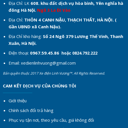
Địa Chỉ: LK
608. khu đất dịch vụ hòa bình, Yên nghĩa hà
đông Hà Nội.
Ngã 3 La Đi Vào
Địa Chỉ:
THÔN 4 CANH NẬU, THẠCH THẤT, HÀ NỘI. (
Gần UBND xã Canh Nậu).
Địa Chỉ kho hàng:
Số 24 Ngõ 379 Lương Thế Vinh, Thanh
Xuân, Hà Nội.
Điện thoại:
0967.59.45.86
hoặc 0824.792.222
Email:
xedienlinhvuong@gmail.com
Bản quyền thuộc 2017 Xe điện Linh Vương™. All Rights Reserved.
CAM KẾT DỊCH VỤ CỦA CHÚNG TÔI
Giới thiệu
Chính sách đổi trả hàng
Phục vụ tận nơi, theo yêu cầu, giá không đổi