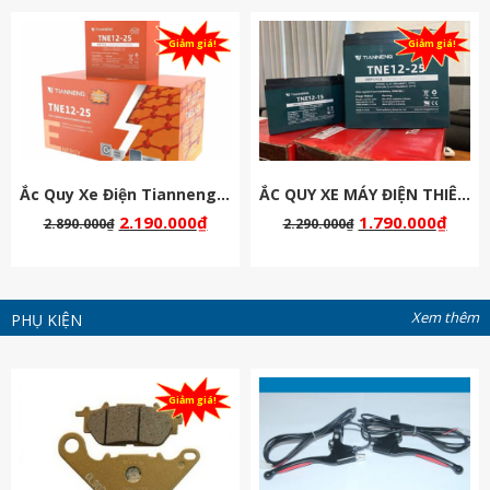
Giảm giá!
Giảm giá!
Ắc Quy Xe Điện Tianneng ( Thiên Năng ) Chịu Nhiệt 60v 25Ah
ẮC QUY XE MÁY ĐIỆN THIÊN NĂNG 48V-20AH
2.190.000
₫
1.790.000
₫
2.890.000
₫
2.290.000
₫
Xem thêm
PHỤ KIỆN
Giảm giá!