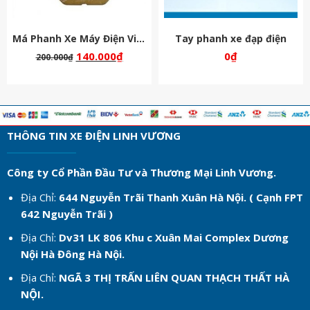
Má Phanh Xe Máy Điện Vinfast
Tay phanh xe đạp điện
140.000
₫
0
₫
200.000
₫
THÔNG TIN XE ĐIỆN LINH VƯƠNG
Công ty Cổ Phần Đầu Tư và Thương Mại Linh Vương.
Địa Chỉ:
644 Nguyễn Trãi Thanh Xuân Hà Nội. ( Cạnh FPT
642 Nguyễn Trãi )
Địa Chỉ:
Dv31 LK 806 Khu c
Xuân Mai Complex Dương
Nội Hà Đông Hà Nội.
Địa Chỉ:
NGÃ 3 THỊ TRẤN LIÊN QUAN THẠCH THẤT HÀ
NỘI.