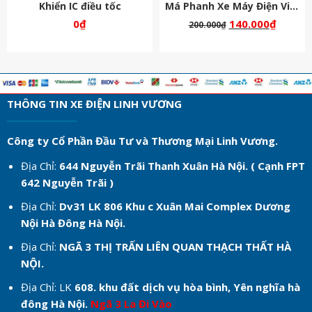
Khiển IC điều tốc
Má Phanh Xe Máy Điện Vinfast
0
₫
140.000
₫
200.000
₫
THÔNG TIN XE ĐIỆN LINH VƯƠNG
Công ty Cổ Phần Đầu Tư và Thương Mại Linh Vương.
Địa Chỉ:
644 Nguyễn Trãi Thanh Xuân Hà Nội. ( Cạnh FPT
642 Nguyễn Trãi )
Địa Chỉ:
Dv31 LK 806 Khu c
Xuân Mai Complex Dương
Nội Hà Đông Hà Nội.
Địa Chỉ:
NGÃ 3 THỊ TRẤN LIÊN QUAN THẠCH THẤT HÀ
NỘI.
Địa Chỉ: LK
608. khu đất dịch vụ hòa bình, Yên nghĩa hà
đông Hà Nội.
Ngã 3 La Đi Vào