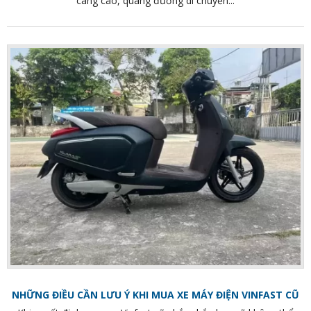
càng cao, quãng đường di chuyển...
NHỮNG ĐIỀU CẦN LƯU Ý KHI MUA XE MÁY ĐIỆN VINFAST CŨ