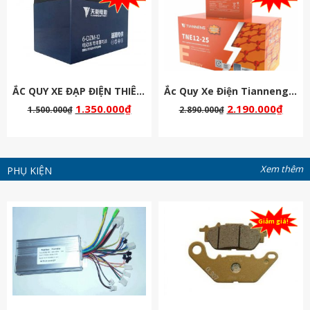
ẮC QUY XE ĐẠP ĐIỆN THIÊN NĂNG 48V-12AH
Ắc Quy Xe Điện Tianneng ( Thiên Năng ) Chịu Nhiệt 60v 25Ah
1.350.000
₫
2.190.000
₫
1.500.000
₫
2.890.000
₫
Xem thêm
PHỤ KIỆN
Giảm giá!