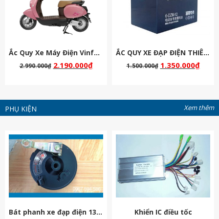
Ắc Quy Xe Máy Điện Vinfast Motio
ẮC QUY XE ĐẠP ĐIỆN THIÊN NĂNG 48V-12AH
2.190.000
₫
1.350.000
₫
2.990.000
₫
1.500.000
₫
Xem thêm
PHỤ KIỆN
Bát phanh xe đạp điện 133s
Khiển IC điều tốc