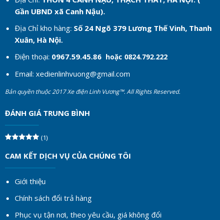
Gần UBND xã Canh Nậu).
Địa Chỉ kho hàng:
Số 24 Ngõ 379 Lương Thế Vinh, Thanh
Xuân, Hà Nội.
Điện thoại:
0967.59.45.86
hoặc 0824.792.222
Email:
xedienlinhvuong@gmail.com
Bản quyền thuộc 2017 Xe điện Linh Vương™. All Rights Reserved.
ĐÁNH GIÁ TRUNG BÌNH
(1)
Được xếp
hạng
5
5
CAM KẾT DỊCH VỤ CỦA CHÚNG TÔI
sao
Giới thiệu
Chính sách đổi trả hàng
Phục vụ tận nơi, theo yêu cầu, giá không đổi