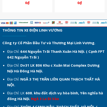
0
₫
0
₫
THÔNG TIN XE ĐIỆN LINH VƯƠNG
Công ty Cổ Phần Đầu Tư và Thương Mại Linh Vương.
Địa Chỉ:
644 Nguyễn Trãi Thanh Xuân Hà Nội. ( Cạnh FPT
642 Nguyễn Trãi )
Địa Chỉ:
Dv31 LK 806 Khu c
Xuân Mai Complex Dương
Nội Hà Đông Hà Nội.
Địa Chỉ:
NGÃ 3 THỊ TRẤN LIÊN QUAN THẠCH THẤT HÀ
NỘI.
Địa Chỉ: LK
608. khu đất dịch vụ hòa bình, Yên nghĩa hà
đông Hà Nội.
Ngã 3 La Đi Vào
Địa Chỉ:
THÔN 4 CANH NẬU, THẠCH THẤT, HÀ NỘI. (