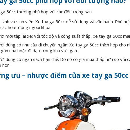
ay ga 50cc phù hợp với đối tượng nào?
 ga 50cc thường phù hợp với các đối tượng sau:
sinh và sinh viên: Xe tay ga 50cc dễ sử dụng và vận hành. Phù hợp
 các hoạt động ngoại khóa.
i mới tập lái xe: Với tốc độ và công suất thấp, xe tay ga 50cc ma
ời dùng có nhu cầu di chuyển ngắn: Xe tay ga 50cc thích hợp cho n
 gần nhà hoặc đi dạo trong khu vực gần.
i dùng có ngân sách hạn chế: Do nó có giá mua thấp hơn so với các
p hơn.
ng ưu – nhược điểm của xe tay ga 50cc 