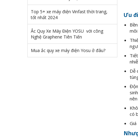
Top 5+ xe máy điện Vinfast thời trang,
Ưu đi
tốt nhất 2024
Bền 
môi
Ắc Quy Xe Máy Điện YOSU với công
Nghệ Graphene Tiên Tiến
Thi
ngườ
Mua ắc quy xe máy điện Yosu ở đâu?
Tiết
nhi
Dễ d
tùng
Động
sinh
nên
Khôn
có b
Giá 
Nhượ