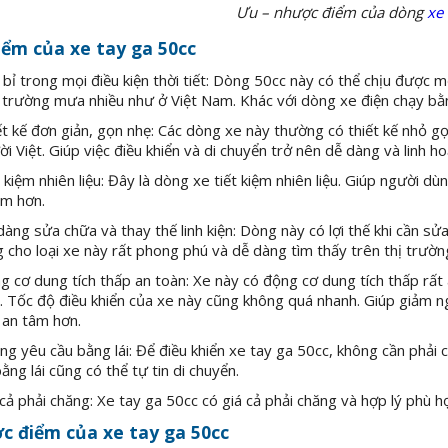
Ưu – nhược điểm của dòng
xe 
ểm của xe tay ga 50cc
bỉ trong mọi điều kiện thời tiết: Dòng 50cc này có thể chịu được mọi
 trường mưa nhiều như ở Việt Nam. Khác với dòng xe điện chạy bằng
ết kế đơn giản, gọn nhẹ: Các dòng xe này thường có thiết kế nhỏ g
i Việt. Giúp việc điều khiển và di chuyển trở nên dễ dàng và linh ho
 kiệm nhiên liệu: Đây là dòng xe tiết kiệm nhiên liệu. Giúp người dù
ễm hơn.
àng sửa chữa và thay thế linh kiện: Dòng này có lợi thế khi cần sửa 
 cho loại xe này rất phong phú và dễ dàng tìm thấy trên thị trườn
 cơ dung tích thấp an toàn: Xe này có động cơ dung tích thấp rất a
. Tốc độ điều khiển của xe này cũng không quá nhanh. Giúp giảm ngu
 an tâm hơn.
g yêu cầu bằng lái: Để điều khiển xe tay ga 50cc, không cần phải 
ằng lái cũng có thể tự tin di chuyển.
cả phải chăng: Xe tay ga 50cc có giá cả phải chăng và hợp lý phù hợ
c điểm của xe tay ga 50cc