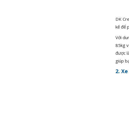
DK Cre
kế để p
Với du
85kg v
được là
giúp bạ
2. Xe