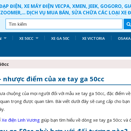
ĐẠP ĐIỆN, XE MÁY ĐIỆN VECPA, XMEN, JEEK, GOGORO, G
ZOOMER,... DỊCH VỤ MUA BÁN, SỬA CHỮA CÁC LOẠI XE 
N
XE 50CC
XE GA 50C
XE VICTORIA
OSAKA
50cc
– nhược điểm của xe tay ga 50cc
 ưa chuộng của mọi người đối với mẫu xe tay ga 50cc, đặc điểm về
 quan trọng được quan tâm. Bài viết dưới đây sẽ cung cấp cho bạ
ày.
ể
Xe điện Linh Vương
giúp bạn tìm hiểu về dòng xe tay ga 50cc và 