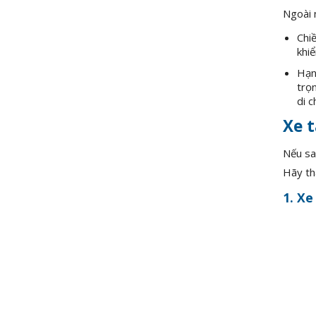
Ngoài 
Chiề
khiể
Hạn
trọn
di c
Xe t
Nếu sa
Hãy th
1. Xe