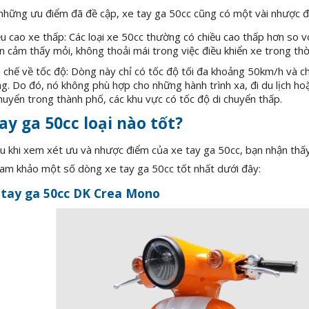
những ưu điểm đã đề cập, xe tay ga 50cc cũng có một vài nhược đ
u cao xe thấp: Các loại xe 50cc thường có chiều cao thấp hơn so vớ
n cảm thấy mỏi, không thoải mái trong việc điều khiển xe trong thời
 chế về tốc độ: Dòng này chỉ có tốc độ tối đa khoảng 50km/h và chỉ
g. Do đó, nó không phù hợp cho những hành trình xa, đi du lịch ho
huyển trong thành phố, các khu vực có tốc độ di chuyển thấp.
ay ga 50cc loại nào tốt?
u khi xem xét ưu và nhược điểm của xe tay ga 50cc, bạn nhận thấy
am khảo một số dòng xe tay ga 50cc tốt nhất dưới đây:
 tay ga 50cc DK Crea Mono