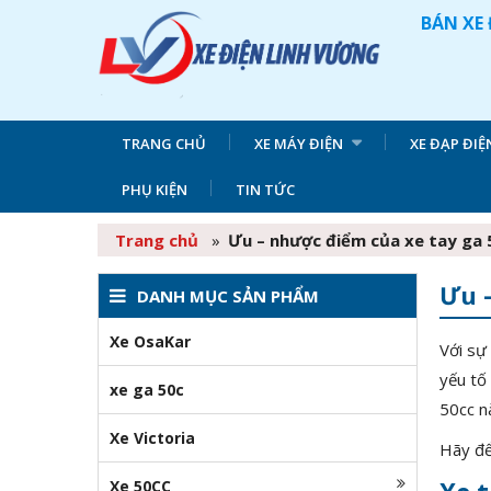
BÁN XE 
TRANG CHỦ
XE MÁY ĐIỆN
XE ĐẠP ĐIỆ
PHỤ KIỆN
TIN TỨC
Trang chủ
»
Ưu – nhược điểm của xe tay ga 
Ưu 
DANH MỤC SẢN PHẨM
Xe OsaKar
Với sự
yếu tố
xe ga 50c
50cc n
Xe Victoria
Hãy đ
Xe 50CC