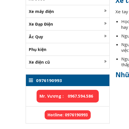
Xe t
Xe máy điện
Xe tay
Học 
Xe Đạp Điện
hay
Ngườ
Ắc Quy
Ngư
Phụ kiện
việc
Ngườ
Xe điện cũ
thấ
Nhữ
0976190993
Mr. Vương :
0967.594.586
Hotline: 0976190993