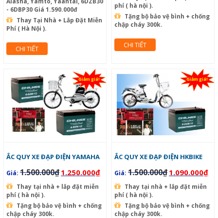
Alasha, Yamto, Yaantai, 6DZB30
phí ( hà nội ).
- 6DBP30 Giá 1.590.000đ
Tặng bộ bảo vệ bình + chống
Thay Tại Nhà + Lắp Đặt Miễn
chập cháy 300k.
Phí ( Hà Nội ).
CHI TIẾT
CHI TIẾT
Giảm giá!
Giảm giá!
ẮC QUY XE ĐẠP ĐIỆN YAMAHA
ẮC QUY XE ĐẠP ĐIỆN HKBIKE
1.500.000
₫
1.500.000
₫
1.250.000
₫
1.090.000
₫
Giá:
Giá:
Thay tại nhà + lắp đặt miễn
Thay tại nhà + lắp đặt miễn
phí ( hà nội ).
phí ( hà nội ).
Tặng bộ bảo vệ bình + chống
Tặng bộ bảo vệ bình + chống
chập cháy 300k.
chập cháy 300k.