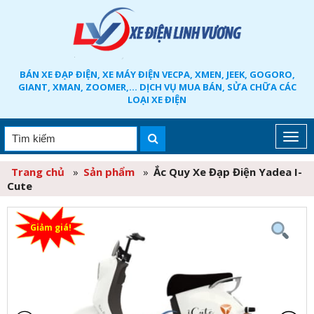
BÁN XE ĐẠP ĐIỆN, XE MÁY ĐIỆN VECPA, XMEN, JEEK, GOGORO,
GIANT, XMAN, ZOOMER,... DỊCH VỤ MUA BÁN, SỬA CHỮA CÁC
LOẠI XE ĐIỆN
Trang chủ
»
Sản phẩm
»
Ắc Quy Xe Đạp Điện Yadea I-
Cute
Giảm giá!