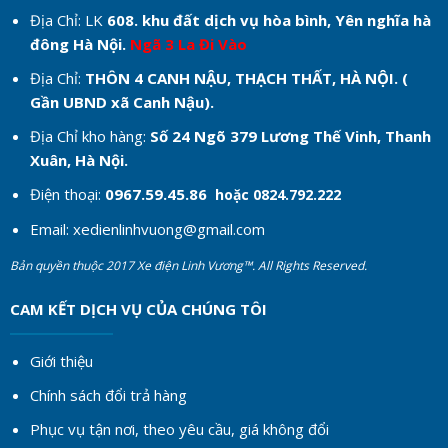
Địa Chỉ: LK
608. khu đất dịch vụ hòa bình, Yên nghĩa hà
đông Hà Nội.
Ngã 3 La Đi Vào
Địa Chỉ:
THÔN 4 CANH NẬU, THẠCH THẤT, HÀ NỘI. (
Gần UBND xã Canh Nậu).
Địa Chỉ kho hàng:
Số 24 Ngõ 379 Lương Thế Vinh, Thanh
Xuân, Hà Nội.
Điện thoại:
0967.59.45.86
hoặc 0824.792.222
Email:
xedienlinhvuong@gmail.com
Bản quyền thuộc 2017 Xe điện Linh Vương™. All Rights Reserved.
CAM KẾT DỊCH VỤ CỦA CHÚNG TÔI
Giới thiệu
Chính sách đổi trả hàng
Phục vụ tận nơi, theo yêu cầu, giá không đổi