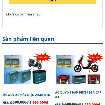
GỬI
Chưa có bình luận nào
Sản phẩm liên quan
Giảm giá!
Giảm giá!
ẮC QUY XE ĐẠP ĐIỆN PEGA CAP
ẮC QUY XE MÁY ĐIỆN AIMA JEEK
A3
2.500.000
₫
1.990.000
₫
Giá:
1.500.000
₫
1.250.000
₫
Giá: