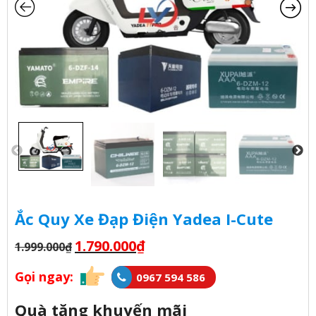
Ắc Quy Xe Đạp Điện Yadea I-Cute
1.790.000
₫
1.999.000
₫
Gọi ngay:
0967 594 586
Quà tặng khuyến mãi