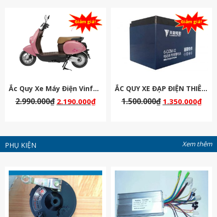
Giảm giá!
Giảm giá!
Ắc Quy Xe Máy Điện Vinfast Motio
ẮC QUY XE ĐẠP ĐIỆN THIÊN NĂNG 48V-12AH
2.990.000
₫
1.500.000
₫
2.190.000
₫
1.350.000
₫
Xem thêm
PHỤ KIỆN