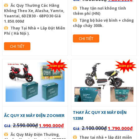
Ắc Quy Thường Các Hãng
Thay tận nơi không tính
Không Theo Xe, Alasha, Yamto,
thêm phí (HN)
Yaantai, 6DZB30 - 6BPD30 Giá
Tặng bộ bảo vệ bình + chống
1.850.000đ
chập cháy 300k.
Thay Tại Nhà + Lắp Đặt Miễn
Phí ( Hà Nội ).
CHI TIẾT
CHI TIẾT
Giảm giá!
Giảm giá!
THAY ẮC QUY XE MÁY ĐIỆN
ẮC QUY XE MÁY ĐIỆN ZOOMER
133M
2.590.000
₫
1.990.000
₫
Giá:
2.100.000
₫
1.790.000
₫
Giá:
Ắc Quy Máy Điện Thường,
Thay tại nhà + lắp đặt miễn