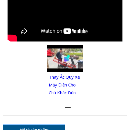
Thay Ắc Quy Xe
Máy Điện Cho
Chú Khác Dùng
4 Năm Như Nào
Mô tả sản phẩm