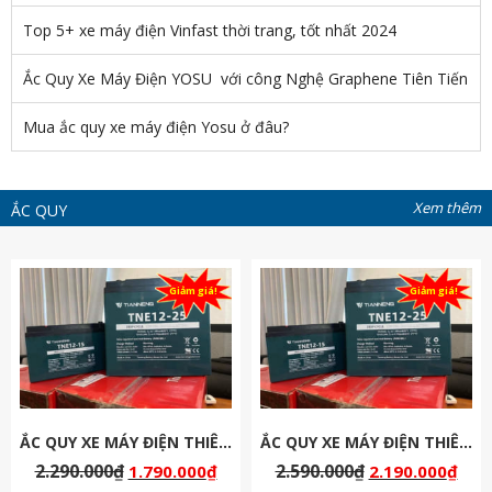
Top 5+ xe máy điện Vinfast thời trang, tốt nhất 2024
Ắc Quy Xe Máy Điện YOSU với công Nghệ Graphene Tiên Tiến
Mua ắc quy xe máy điện Yosu ở đâu?
Xem thêm
ẮC QUY
Giảm giá!
Giảm giá!
ẮC QUY XE MÁY ĐIỆN THIÊN NĂNG 48V-20AH
ẮC QUY XE MÁY ĐIỆN THIÊN NĂNG 60V-20AH
0
₫
2.590.000
₫
2.890.000
1.790.000
₫
2.190.000
₫