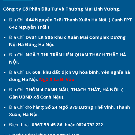
Công ty Cổ Phần Đầu Tư và Thương Mại Linh Vương.
Địa Chỉ:
644 Nguyễn Trãi Thanh Xuân Hà Nội. ( Cạnh FPT
642 Nguyễn Trãi )
Địa Chỉ:
Dv31 LK 806 Khu c
Xuân Mai Complex Dương
Nội Hà Đông Hà Nội.
Địa Chỉ:
NGÃ 3 THỊ TRẤN LIÊN QUAN THẠCH THẤT HÀ
NỘI.
Địa Chỉ: LK
608. khu đất dịch vụ hòa bình, Yên nghĩa hà
đông Hà Nội.
Ngã 3 La Đi Vào
Địa Chỉ:
THÔN 4 CANH NẬU, THẠCH THẤT, HÀ NỘI. (
Gần UBND xã Canh Nậu).
Địa Chỉ kho hàng:
Số 24 Ngõ 379 Lương Thế Vinh, Thanh
Xuân, Hà Nội.
Điện thoại:
0967.59.45.86
hoặc 0824.792.222