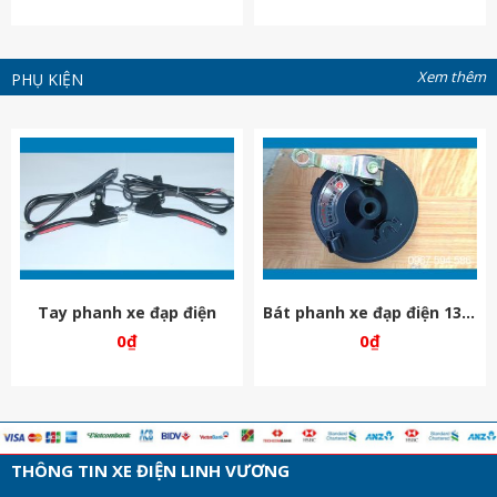
Xem thêm
PHỤ KIỆN
h xe đạp điện
Bát phanh xe đạp điện 133s
Khiển I
0
₫
0
₫
THÔNG TIN XE ĐIỆN LINH VƯƠNG