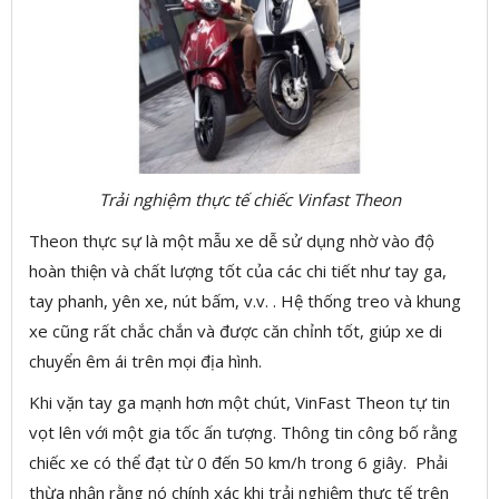
Trải nghiệm thực tế chiếc Vinfast Theon
Theon thực sự là một mẫu xe dễ sử dụng nhờ vào độ
hoàn thiện và chất lượng tốt của các chi tiết như tay ga,
tay phanh, yên xe, nút bấm, v.v. . Hệ thống treo và khung
xe cũng rất chắc chắn và được căn chỉnh tốt, giúp xe di
chuyển êm ái trên mọi địa hình.
Khi vặn tay ga mạnh hơn một chút, VinFast Theon tự tin
vọt lên với một gia tốc ấn tượng. Thông tin công bố rằng
chiếc xe có thể đạt từ 0 đến 50 km/h trong 6 giây. Phải
thừa nhận rằng nó chính xác khi trải nghiệm thực tế trên