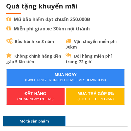
Quà tặng khuyến mãi
Mũ bảo hiểm đạt chuẩn 250.000Đ
Miễn phí giao xe 30km nội thành
Bảo hành xe 3 năm
Vận chuyển miễn phí
30km
Không chính hãng đền
Đổi hàng miễn phí
gấp 5 lần tiền
trong 72 giờ
MUA NGAY
(GIAO HÀNG TRONG 6H HOẶC TẠI SHOWROOM)
ĐẶT HÀNG
MUA TRẢ GÓP 0%
(NHẬN NGAY ƯU ĐÃI)
(THỦ TỤC ĐƠN GIẢN)
Mô tả sản phẩm