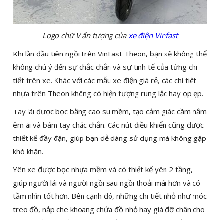
Logo chữ V ấn tượng của
xe điện Vinfast
Khi lần đầu tiên ngồi trên VinFast Theon, bạn sẽ không thể
không chú ý đến sự chắc chắn và sự tinh tế của từng chi
tiết trên xe. Khác với các mẫu xe điện giá rẻ, các chi tiết
nhựa trên Theon không có hiện tượng rung lắc hay ọp ẹp.
Tay lái được bọc bằng cao su mềm, tạo cảm giác cầm nắm
êm ái và bám tay chắc chắn. Các nút điều khiển cũng được
thiết kế đầy đặn, giúp bạn dễ dàng sử dụng mà không gặp
khó khăn.
Yên xe được bọc nhựa mềm và có thiết kế yên 2 tầng,
giúp người lái và người ngồi sau ngồi thoải mái hơn và có
tầm nhìn tốt hơn. Bên cạnh đó, những chi tiết nhỏ như móc
treo đồ, nắp che khoang chứa đồ nhỏ hay giá đỡ chân cho