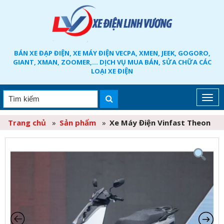
BÁN XE ĐẠP ĐIỆN, XE MÁY ĐIỆN VECPA, XMEN, JEEK, GOGORO,
GIANT, XMAN, ZOOMER,... DỊCH VỤ MUA BÁN, SỬA CHỮA CÁC
LOẠI XE ĐIỆN
Trang chủ
»
Sản phẩm
»
Xe Máy Điện Vinfast Theon