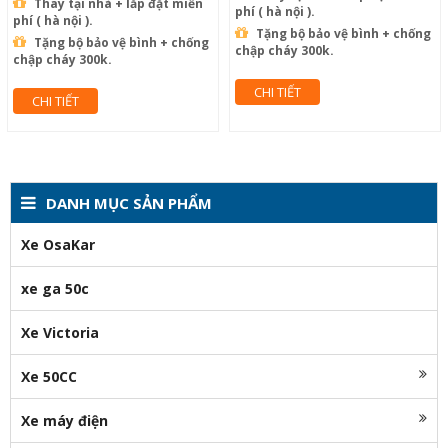
Thay tại nhà + lắp đặt miễn
phí ( hà nội ).
phí ( hà nội ).
Tặng bộ bảo vệ bình + chống
Tặng bộ bảo vệ bình + chống
chập cháy 300k.
chập cháy 300k.
CHI TIẾT
CHI TIẾT
DANH MỤC SẢN PHẨM
Xe OsaKar
xe ga 50c
Xe Victoria
Xe 50CC
Xe máy điện