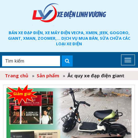
BÁN XE ĐẠP ĐIỆN, XE MÁY ĐIỆN VECPA, XMEN, JEEK, GOGORO,
GIANT, XMAN, ZOOMER,... DỊCH VỤ MUA BÁN, SỬA CHỮA CÁC
LOẠI XE ĐIỆN
Trang chủ
»
Sản phẩm
»
Ắc quy xe đạp điện giant
Giảm giá!