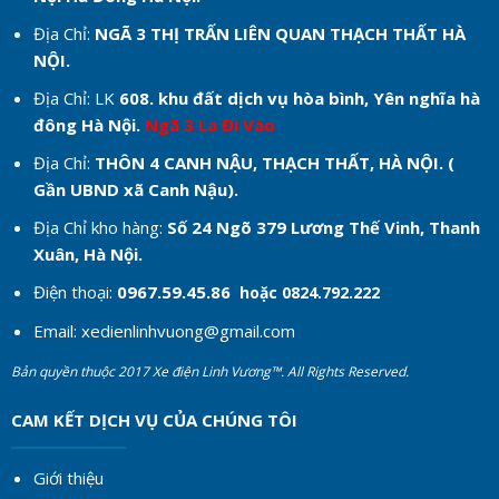
Địa Chỉ:
NGÃ 3 THỊ TRẤN LIÊN QUAN THẠCH THẤT HÀ
NỘI.
Địa Chỉ: LK
608. khu đất dịch vụ hòa bình, Yên nghĩa hà
đông Hà Nội.
Ngã 3 La Đi Vào
Địa Chỉ:
THÔN 4 CANH NẬU, THẠCH THẤT, HÀ NỘI. (
Gần UBND xã Canh Nậu).
Địa Chỉ kho hàng:
Số 24 Ngõ 379 Lương Thế Vinh, Thanh
Xuân, Hà Nội.
Điện thoại:
0967.59.45.86
hoặc 0824.792.222
Email:
xedienlinhvuong@gmail.com
Bản quyền thuộc 2017 Xe điện Linh Vương™. All Rights Reserved.
CAM KẾT DỊCH VỤ CỦA CHÚNG TÔI
Giới thiệu