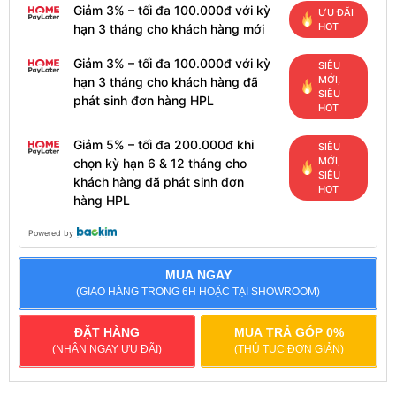
Giảm 3% – tối đa 100.000đ với kỳ
ƯU ĐÃI
HOT
hạn 3 tháng cho khách hàng mới
Giảm 3% – tối đa 100.000đ với kỳ
SIÊU
MỚI,
hạn 3 tháng cho khách hàng đã
SIÊU
phát sinh đơn hàng HPL
HOT
Giảm 5% – tối đa 200.000đ khi
SIÊU
MỚI,
chọn kỳ hạn 6 & 12 tháng cho
SIÊU
khách hàng đã phát sinh đơn
HOT
hàng HPL
Powered by
MUA NGAY
(GIAO HÀNG TRONG 6H HOẶC TẠI SHOWROOM)
ĐẶT HÀNG
MUA TRẢ GÓP 0%
(NHẬN NGAY ƯU ĐÃI)
(THỦ TỤC ĐƠN GIẢN)