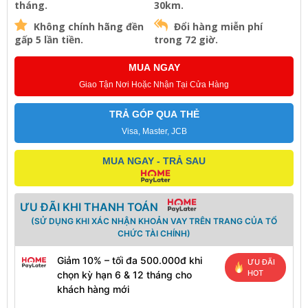
tháng.
30km.
Không chính hãng đền
Đổi hàng miễn phí
gấp 5 lần tiền.
trong 72 giờ.
MUA NGAY
Giao Tận Nơi Hoặc Nhận Tại Cửa Hàng
TRẢ GÓP QUA THẺ
Visa, Master, JCB
MUA NGAY - TRẢ SAU
ƯU ĐÃI KHI THANH TOÁN
(SỬ DỤNG KHI XÁC NHẬN KHOẢN VAY TRÊN TRANG CỦA TỔ
CHỨC TÀI CHÍNH)
Giảm 10% – tối đa 500.000đ khi
ƯU ĐÃI
HOT
chọn kỳ hạn 6 & 12 tháng cho
khách hàng mới