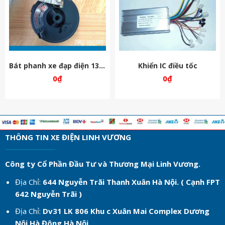
Bát phanh xe đạp điện 133s
Khiển IC điều tốc
0
₫
0
₫
THÔNG TIN XE ĐIỆN LINH VƯƠNG
Công ty Cổ Phần Đầu Tư và Thương Mại Linh Vương.
Địa Chỉ:
644 Nguyễn Trãi Thanh Xuân Hà Nội. ( Cạnh FPT
642 Nguyễn Trãi )
Địa Chỉ:
Dv31 LK 806 Khu c
Xuân Mai Complex Dương
Nội Hà Đông Hà Nội.