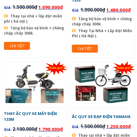
1.500.000
₫
1.090.000
₫
Giá:
1.990.000
₫
1.480.000
₫
Giá:
Thay tại nhà + lắp đặt miễn
Tặng bộ bảo vệ bình + chống
phí ( hà nội ).
chập cháy 300k.
Tặng bộ bảo vệ bình + chống
Thay Tại Nhà + Lắp Đặt Miễn
chập cháy 300k.
Phí ( Hà Nội ).
CHI TIẾT
CHI TIẾT
Giảm giá!
Giảm giá!
THAY ẮC QUY XE MÁY ĐIỆN
ẮC QUY XE ĐẠP ĐIỆN YAMAHA
133M
1.500.000
₫
1.250.000
₫
Giá:
2.100.000
₫
1.790.000
₫
Giá:
Thay tại nhà + lắp đặt miễn