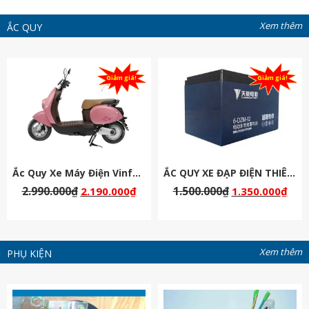
Xem thêm
ẮC QUY
Giảm giá!
Giảm giá!
Ắc Quy Xe Máy Điện Vinfast Motio
ẮC QUY XE ĐẠP ĐIỆN THIÊN NĂNG 48V-12AH
2.990.000
₫
1.500.000
₫
2.190.000
₫
1.350.000
₫
Xem thêm
PHỤ KIỆN