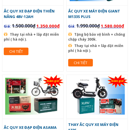
ẮC QUY XE ĐẠP ĐIỆN THIÊN
ẮC QUY XE MÁY ĐIỆN GIANT
NĂNG 48V-12AH
M133S PLUS
1.500.000
₫
1.990.000
₫
1.350.000
₫
1.580.000
₫
Giá:
Giá:
Thay tại nhà + lắp đặt miễn
Tặng bộ bảo vệ bình + chống
phí ( hà nội ).
chập cháy 300k.
Thay tại nhà + lắp đặt miễn
phí ( hà nội ).
CHI TIẾT
CHI TIẾT
Giảm giá!
Giảm giá!
THAY ẮC QUY XE MÁY ĐIỆN
ẮC QUY XE ĐẠP ĐIỆN ASAMA
133S