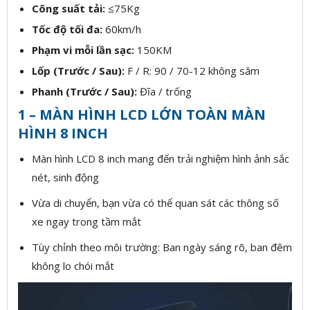
Công suất tải:
≤75Kg
Tốc độ tối đa:
60km/h
Phạm vi mỗi lần sạc:
150KM
Lốp (Trước / Sau):
F / R: 90 / 70-12 không săm
Phanh (Trước / Sau):
Đĩa / trống
1 – MÀN HÌNH LCD LỚN TOÀN MÀN
HÌNH 8 INCH
Màn hình LCD 8 inch mang đến trải nghiệm hình ảnh sắc
nét, sinh động
Vừa di chuyển, bạn vừa có thể quan sát các thông số
xe ngay trong tầm mắt
Tùy chỉnh theo môi trường: Ban ngày sáng rõ, ban đêm
không lo chói mắt