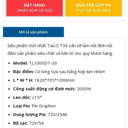
ĐẶT HÀNG
MUA TRẢ GÓP 0%
(NHẬN NGAY ƯU ĐÃI)
(THỦ TỤC ĐƠN GIẢN)
Mô tả sản phẩm
Siêu phẩm Hót nhất TaiLG T36 sản sẽ làm nổi đình nội
đám sản phẩm siêu chất và bền bỉ cho quý khách hàng.
Model:
TL1000DT-36
Đặc điểm:
Có lưng tựa sau bằng hợp kim nhôm
L * W * H:
1820*735*1090mm
Công suất động cơ định mức:
2000W
Leo dốc:
≤15°
Loại Pin:
Pin Graphen
Dung lượng Pin:
72V/35Ah
Bộ sạc:
72V/5A