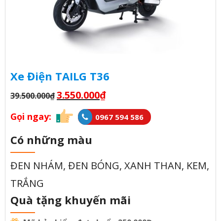
Xe Điện TAILG T36
3.550.000
₫
39.500.000
₫
Gọi ngay:
0967 594 586
Có những màu
ĐEN NHÁM, ĐEN BÓNG, XANH THAN, KEM,
TRẮNG
Quà tặng khuyến mãi