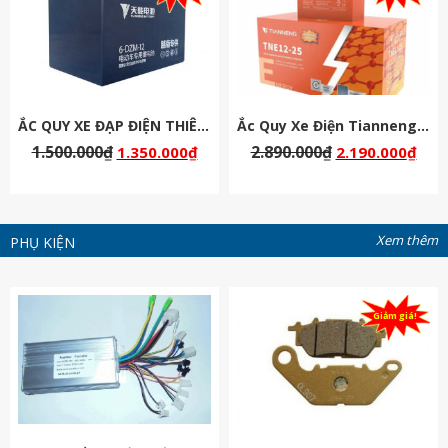
ẮC QUY XE ĐẠP ĐIỆN THIÊN NĂNG 48V-12AH
Ắc Quy Xe Điện Tianneng ( Thiên Năng ) Chịu Nhiệt 60v 25Ah
1.500.000
₫
2.890.000
₫
1.350.000
₫
2.190.000
₫
Xem thêm
PHỤ KIỆN
Giảm giá!