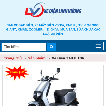
BÁN XE ĐẠP ĐIỆN, XE MÁY ĐIỆN VECPA, XMEN, JEEK, GOGORO,
GIANT, XMAN, ZOOMER,... DỊCH VỤ MUA BÁN, SỬA CHỮA CÁC
LOẠI XE ĐIỆN
Trang chủ
»
Sản phẩm
»
Xe Điện TAILG T36
Giảm giá!