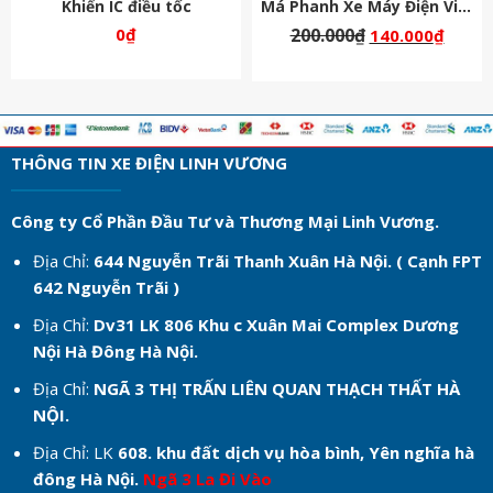
Khiển IC điều tốc
Má Phanh Xe Máy Điện Vinfast
0
₫
200.000
₫
140.000
₫
THÔNG TIN XE ĐIỆN LINH VƯƠNG
Công ty Cổ Phần Đầu Tư và Thương Mại Linh Vương.
Địa Chỉ:
644 Nguyễn Trãi Thanh Xuân Hà Nội. ( Cạnh FPT
642 Nguyễn Trãi )
Địa Chỉ:
Dv31 LK 806 Khu c
Xuân Mai Complex Dương
Nội Hà Đông Hà Nội.
Địa Chỉ:
NGÃ 3 THỊ TRẤN LIÊN QUAN THẠCH THẤT HÀ
NỘI.
Địa Chỉ: LK
608. khu đất dịch vụ hòa bình, Yên nghĩa hà
đông Hà Nội.
Ngã 3 La Đi Vào