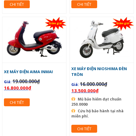
CHI TIẾT
CHI TIẾT
Giảm giá!
Giảm giá!
XE MÁY ĐIỆN NIOSHIMA ĐÈN
XE MÁY ĐIỆN AIMA INMAI
TRÒN
19.000.000
₫
Giá:
16.000.000
₫
Giá:
16.800.000
₫
13.500.000
₫
Mũ bảo hiểm đạt chuẩn
CHI TIẾT
250.000Đ
Cứu hộ bảo hành tại nhà
miễn phí.
CHI TIẾT