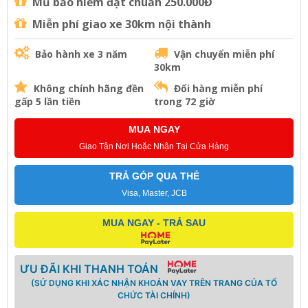
Mũ bảo hiểm đạt chuẩn 250.000Đ
Miễn phí giao xe 30km nội thành
Bảo hành xe 3 năm
Vận chuyển miễn phí
30km
Không chính hãng đền
Đổi hàng miễn phí
gấp 5 lần tiền
trong 72 giờ
MUA NGAY
Giao Tận Nơi Hoặc Nhận Tại Cửa Hàng
TRẢ GÓP QUA THẺ
Visa, Master, JCB
MUA NGAY - TRẢ SAU
ƯU ĐÃI KHI THANH TOÁN
(SỬ DỤNG KHI XÁC NHẬN KHOẢN VAY TRÊN TRANG CỦA TỔ
CHỨC TÀI CHÍNH)