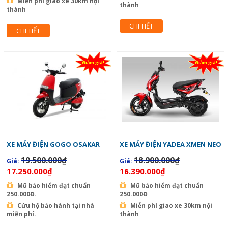
Miễn phí giao xe 30km nội
thành
thành
CHI TIẾT
CHI TIẾT
Giảm giá!
Giảm giá!
XE MÁY ĐIỆN GOGO OSAKAR
XE MÁY ĐIỆN YADEA XMEN NEO
19.500.000
₫
18.900.000
₫
Giá:
Giá:
17.250.000
₫
16.390.000
₫
Mũ bảo hiểm đạt chuẩn
Mũ bảo hiểm đạt chuẩn
250.000Đ.
250.000Đ
Cứu hộ bảo hành tại nhà
Miễn phí giao xe 30km nội
miễn phí.
thành