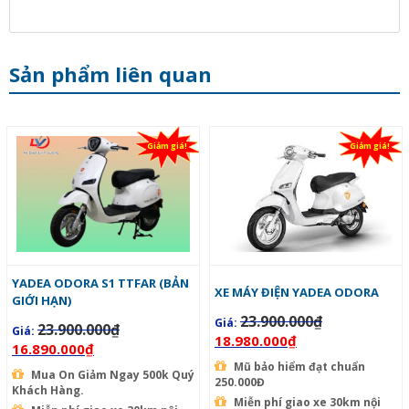
Sản phẩm liên quan
Giảm giá!
Giảm giá!
YADEA ODORA S1 TTFAR (BẢN
XE MÁY ĐIỆN YADEA ODORA
GIỚI HẠN)
23.900.000
₫
Giá:
23.900.000
₫
Giá:
18.980.000
₫
16.890.000
₫
Mũ bảo hiểm đạt chuẩn
Mua On Giảm Ngay 500k Quý
250.000Đ
Khách Hàng.
Miễn phí giao xe 30km nội