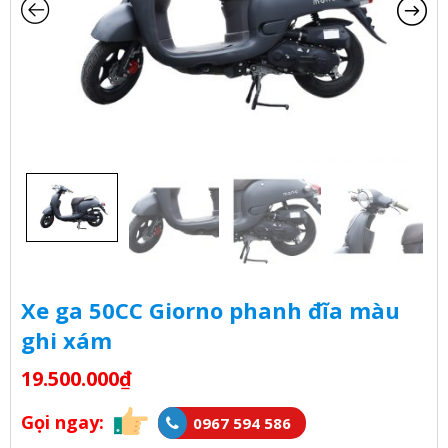
Xe ga 50CC Giorno phanh đĩa màu
ghi xám
19.500.000
₫
Gọi ngay:
0967 594 586