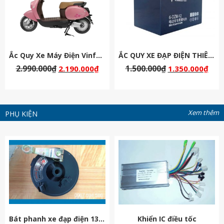
Ắc Quy Xe Máy Điện Vinfast Motio
ẮC QUY XE ĐẠP ĐIỆN THIÊN NĂNG 48V-12AH
2.990.000
₫
1.500.000
₫
2.190.000
₫
1.350.000
₫
Xem thêm
PHỤ KIỆN
Bát phanh xe đạp điện 133s
Khiển IC điều tốc