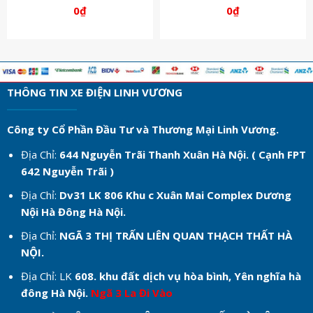
0
₫
0
₫
THÔNG TIN XE ĐIỆN LINH VƯƠNG
Công ty Cổ Phần Đầu Tư và Thương Mại Linh Vương.
Địa Chỉ:
644 Nguyễn Trãi Thanh Xuân Hà Nội. ( Cạnh FPT
642 Nguyễn Trãi )
Địa Chỉ:
Dv31 LK 806 Khu c
Xuân Mai Complex Dương
Nội Hà Đông Hà Nội.
Địa Chỉ:
NGÃ 3 THỊ TRẤN LIÊN QUAN THẠCH THẤT HÀ
NỘI.
Địa Chỉ: LK
608. khu đất dịch vụ hòa bình, Yên nghĩa hà
đông Hà Nội.
Ngã 3 La Đi Vào