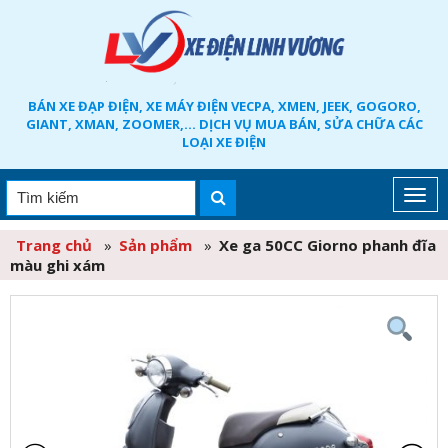
BÁN XE ĐẠP ĐIỆN, XE MÁY ĐIỆN VECPA, XMEN, JEEK, GOGORO,
GIANT, XMAN, ZOOMER,... DỊCH VỤ MUA BÁN, SỬA CHỮA CÁC
LOẠI XE ĐIỆN
Trang chủ
»
Sản phẩm
»
Xe ga 50CC Giorno phanh đĩa
màu ghi xám