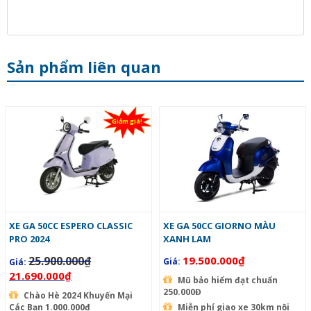
Sản phẩm liên quan
Giảm giá!
XE GA 50CC ESPERO CLASSIC
XE GA 50CC GIORNO MÀU
PRO 2024
XANH LAM
25.900.000
₫
19.500.000
₫
Giá:
Giá:
21.690.000
₫
Mũ bảo hiểm đạt chuẩn
250.000Đ
Chào Hè 2024 Khuyến Mại
Các Bạn 1.000.000đ
Miễn phí giao xe 30km nội