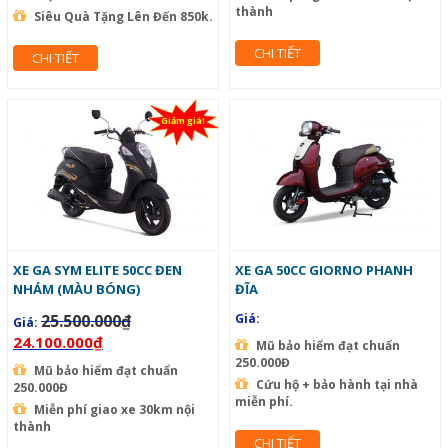
thành
Siêu Quà Tặng Lên Đến 850k.
CHI TIẾT
CHI TIẾT
Giảm giá!
XE GA SYM ELITE 50CC ĐEN
XE GA 50CC GIORNO PHANH
NHÁM (MÀU BÓNG)
ĐĨA
25.500.000
₫
Giá:
Giá:
24.100.000
₫
Mũ bảo hiểm đạt chuẩn
250.000Đ
Mũ bảo hiểm đạt chuẩn
Cứu hộ + bảo hành tại nhà
250.000Đ
miễn phí.
Miễn phí giao xe 30km nội
thành
CHI TIẾT