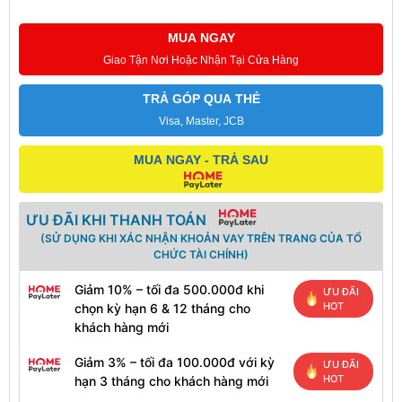
MUA NGAY
Giao Tận Nơi Hoặc Nhận Tại Cửa Hàng
TRẢ GÓP QUA THẺ
Visa, Master, JCB
MUA NGAY - TRẢ SAU
ƯU ĐÃI KHI THANH TOÁN
(SỬ DỤNG KHI XÁC NHẬN KHOẢN VAY TRÊN TRANG CỦA TỔ
CHỨC TÀI CHÍNH)
Giảm 10% – tối đa 500.000đ khi
ƯU ĐÃI
HOT
chọn kỳ hạn 6 & 12 tháng cho
khách hàng mới
Giảm 3% – tối đa 100.000đ với kỳ
ƯU ĐÃI
HOT
hạn 3 tháng cho khách hàng mới