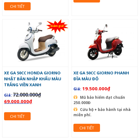
CHI TIẾT
Giảm giá!
XE GA 50CC HONDA GIORNO
XE GA 50CC GIORNO PHANH
NHẬT BẢN NHẬP KHẨU MÀU
ĐĨA MÀU ĐỎ
TRẮNG VIỀN XANH
19.500.000
₫
Giá:
72.000.000
₫
Giá:
Mũ bảo hiểm đạt chuẩn
69.000.000
₫
250.000Đ
Cứu hộ + bảo hành tại nhà
miễn phí.
CHI TIẾT
CHI TIẾT