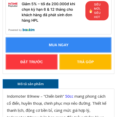
Giảm 5% – tối đa 200.000đ khi
SIÊU
MỚI,
chọn kỳ hạn 6 & 12 tháng cho
SIÊU
khách hàng đã phát sinh đơn
HOT
hàng HPL
Powered by
MUA NGAY
ĐẶT TRƯỚC
TRẢ GÓP
Mô tả sản phẩm
Indomoter 89new – “Chiến binh”
50cc
mang phong cách
cổ điển, huyền thoại, chinh phục mọi nẻo đường. Thiết kế
thanh lịch, động cơ bền bỉ, cùng mức giá hợp lý,