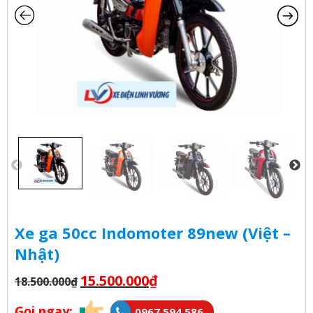
Xe ga 50cc Indomoter 89new (Việt –
Nhật)
15.500.000
₫
18.500.000
₫
Gọi ngay:
0967 594 586