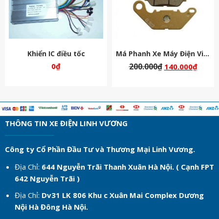
Khiển IC điều tốc
Má Phanh Xe Máy Điện Vinfast
0
₫
200.000
₫
140.000
₫
THÔNG TIN XE ĐIỆN LINH VƯƠNG
Công ty Cổ Phần Đầu Tư và Thương Mại Linh Vương.
Địa Chỉ:
644 Nguyễn Trãi Thanh Xuân Hà Nội. ( Cạnh FPT
642 Nguyễn Trãi )
Địa Chỉ:
Dv31 LK 806 Khu c
Xuân Mai Complex Dương
Nội Hà Đông Hà Nội.