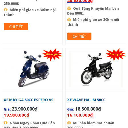
20.680.000
₫
250.000Đ
Quà Tặng Khuyến Mại Lên
Miễn phí giao xe 30km nội
Đến 800k.
thành
Miễn phí giao xe 30km nội
thành
CHI TIẾT
CHI TIẾT
Giảm giá!
Giảm giá!
XE MÁY GA 50CC ESPERO VS
XE WAVE HALIM 50CC
23.900.000
₫
18.500.000
₫
Giá:
Giá:
19.990.000
₫
16.100.000
₫
Nhận Ngay Phần Quà Lên
Mũ bảo hiểm đạt chuẩn
Đến Hơn 1.000.000Đ....
700.000Đ