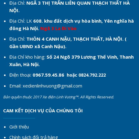
Địa Chỉ:
NGÃ 3 THỊ TRẤN LIÊN QUAN THẠCH THẤT HÀ
NỘI.
Địa Chỉ: LK
608. khu đất dịch vụ hòa bình, Yên nghĩa hà
đông Hà Nội.
Ngã 3 La Đi Vào
Địa Chỉ:
THÔN 4 CANH NẬU, THẠCH THẤT, HÀ NỘI. (
Gần UBND xã Canh Nậu).
Địa Chỉ kho hàng:
Số 24 Ngõ 379 Lương Thế Vinh, Thanh
Xuân, Hà Nội.
Điện thoại:
0967.59.45.86
hoặc 0824.792.222
Email:
xedienlinhvuong@gmail.com
Bản quyền thuộc 2017 Xe điện Linh Vương™. All Rights Reserved.
CAM KẾT DỊCH VỤ CỦA CHÚNG TÔI
Giới thiệu
Chính sách đổi trả hàng