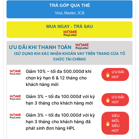
TRẢ GÓP QUA THẺ
Visa, Master, JCB
MUA NGAY - TRẢ SAU
ƯU ĐÃI KHI THANH TOÁN
(SỬ DỤNG KHI XÁC NHẬN KHOẢN VAY TRÊN TRANG CỦA TỔ
CHỨC TÀI CHÍNH)
Giảm 10% – tối đa 500.000đ khi
ƯU ĐÃI
HOT
chọn kỳ hạn 6 & 12 tháng cho
khách hàng mới
Giảm 3% – tối đa 100.000đ với kỳ
ƯU ĐÃI
HOT
hạn 3 tháng cho khách hàng mới
Giảm 3% – tối đa 100.000đ với kỳ
SIÊU
MỚI,
hạn 3 tháng cho khách hàng đã
SIÊU
phát sinh đơn hàng HPL
HOT