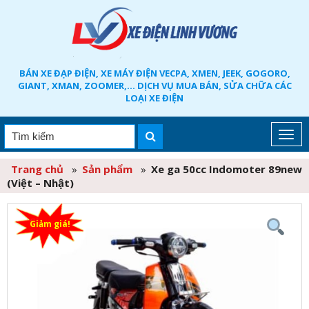
BÁN XE ĐẠP ĐIỆN, XE MÁY ĐIỆN VECPA, XMEN, JEEK, GOGORO,
GIANT, XMAN, ZOOMER,... DỊCH VỤ MUA BÁN, SỬA CHỮA CÁC
LOẠI XE ĐIỆN
Trang chủ
»
Sản phẩm
»
Xe ga 50cc Indomoter 89new
(Việt – Nhật)
Giảm giá!