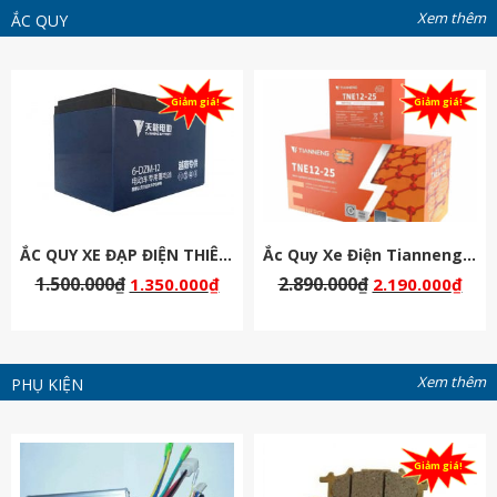
Xem thêm
ẮC QUY
Giảm giá!
Giảm giá!
ẮC QUY XE ĐẠP ĐIỆN THIÊN NĂNG 48V-12AH
Ắc Quy Xe Điện Tianneng ( Thiên Năng ) Chịu Nhiệt 60v 25Ah
1.500.000
₫
2.890.000
₫
1.350.000
₫
2.190.000
₫
Xem thêm
PHỤ KIỆN
Giảm giá!