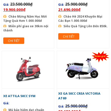
23.500.000
₫
25.900.000
₫
Giá:
Giá:
19.900.000
₫
21.690.000
₫
Chào Mừng Năm Học Mới
Chào Hè 2024 Khuyến Mại
Tặng Quà Hơn 1.000.000đ
Các Bạn 1.000.000đ
Miễn phí giao xe 30km nội
Siêu Quà Tặng Lên Đến 850k.
thành
CHI TIẾT
CHI TIẾT
Giảm giá!
XE GA 50CC CREA VICTORIA
XE ATTILA 50CC SYM
AT69
Giá:
25.900.000
₫
Giá:
Mũ bảo hiểm đạt chuẩn