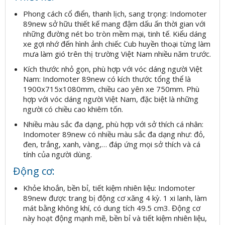
Phong cách cổ điển, thanh lịch, sang trọng: Indomoter
89new sở hữu thiết kế mang đậm dấu ấn thời gian với
những đường nét bo tròn mềm mại, tinh tế. Kiểu dáng
xe gợi nhớ đến hình ảnh chiếc Cub huyền thoại từng làm
mưa làm gió trên thị trường Việt Nam nhiều năm trước.
Kích thước nhỏ gọn, phù hợp với vóc dáng người Việt
Nam: Indomoter 89new có kích thước tổng thể là
1900x715x1080mm, chiều cao yên xe 750mm. Phù
hợp với vóc dáng người Việt Nam, đặc biệt là những
người có chiều cao khiêm tốn.
Nhiều màu sắc đa dạng, phù hợp với sở thích cá nhân:
Indomoter 89new có nhiều màu sắc đa dạng như: đỏ,
đen, trắng, xanh, vàng,… đáp ứng mọi sở thích và cá
tính của người dùng.
Động cơ:
Khỏe khoắn, bền bỉ, tiết kiệm nhiên liệu: Indomoter
89new được trang bị động cơ xăng 4 kỳ. 1 xi lanh, làm
mát bằng không khí, có dung tích 49.5 cm3. Động cơ
này hoạt động mạnh mẽ, bền bỉ và tiết kiệm nhiên liệu,