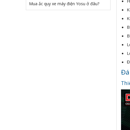
H
Mua ắc quy xe máy điện Yosu ở đâu?
K
K
B
B
L
L
Đ
Đán
Thi