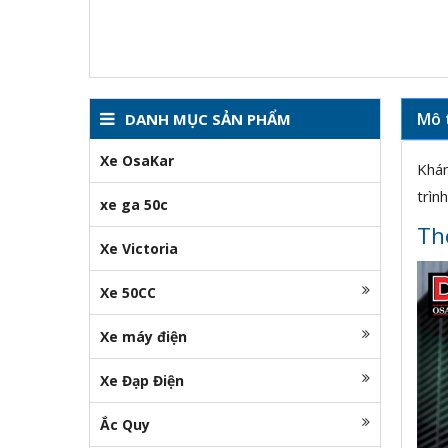
Mô 
DANH MỤC SẢN PHẨM
Xe OsaKar
Khám
trình
xe ga 50c
Th
Xe Victoria
Xe 50CC
Xe máy điện
Xe Đạp Điện
Ắc Quy