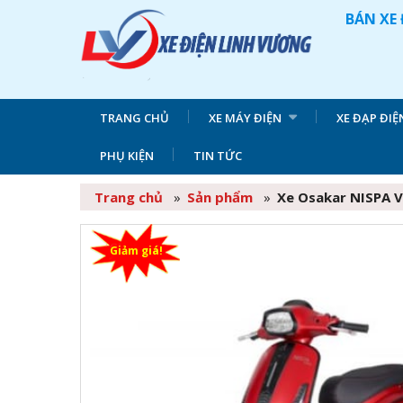
BÁN XE 
TRANG CHỦ
XE MÁY ĐIỆN
XE ĐẠP ĐIỆ
PHỤ KIỆN
TIN TỨC
Trang chủ
»
Sản phẩm
»
Xe Osakar NISPA 
Giảm giá!