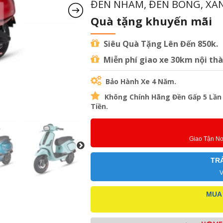
ĐEN NHÁM, ĐEN BÓNG, XA
Quà tặng khuyến mãi
Siêu Quà Tặng Lên Đến 850k.
Miễn phí giao xe 30km nội th
Bảo Hành Xe 4 Năm.
Không Chính Hãng Đền Gấp 5 Lần
Tiền.
Giao Tận N
TR
V
MUA 