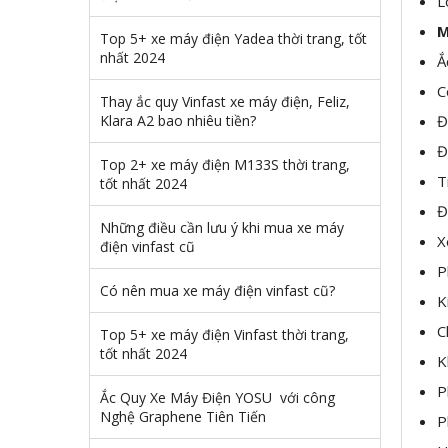
L
M
Top 5+ xe máy điện Yadea thời trang, tốt
nhất 2024
Ắ
C
Thay ắc quy Vinfast xe máy điện, Feliz,
Klara A2 bao nhiêu tiền?
Đ
Đ
Top 2+ xe máy điện M133S thời trang,
T
tốt nhất 2024
Đ
Những điều cần lưu ý khi mua xe máy
X
điện vinfast cũ
P
Có nên mua xe máy điện vinfast cũ?
K
C
Top 5+ xe máy điện Vinfast thời trang,
tốt nhất 2024
K
P
Ắc Quy Xe Máy Điện YOSU với công
Nghệ Graphene Tiên Tiến
P