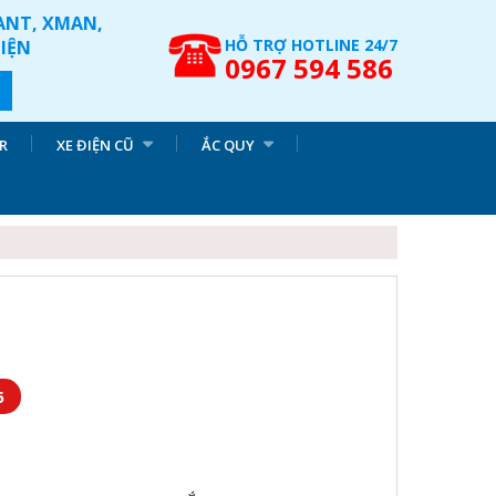
IANT, XMAN,
HỖ TRỢ HOTLINE 24/7
ĐIỆN
0967 594 586
R
XE ĐIỆN CŨ
ẮC QUY
6