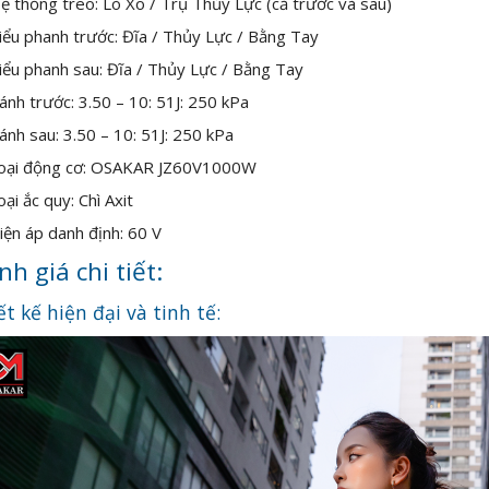
ệ thống treo: Lò Xo / Trụ Thủy Lực (cả trước và sau)
iểu phanh trước: Đĩa / Thủy Lực / Bằng Tay
iểu phanh sau: Đĩa / Thủy Lực / Bằng Tay
ánh trước: 3.50 – 10: 51J: 250 kPa
ánh sau: 3.50 – 10: 51J: 250 kPa
oại động cơ: OSAKAR JZ60V1000W
oại ắc quy: Chì Axit
iện áp danh định: 60 V
h giá chi tiết:
ết kế hiện đại và tinh tế: