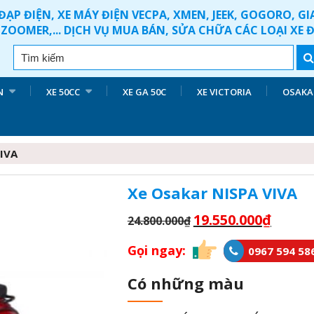
ĐẠP ĐIỆN, XE MÁY ĐIỆN VECPA, XMEN, JEEK, GOGORO, G
ZOOMER,... DỊCH VỤ MUA BÁN, SỬA CHỮA CÁC LOẠI XE 
N
XE 50CC
XE GA 50C
XE VICTORIA
OSAKA
VIVA
Xe Osakar NISPA VIVA
19.550.000
₫
24.800.000
₫
Gọi ngay:
0967 594 58
Có những màu