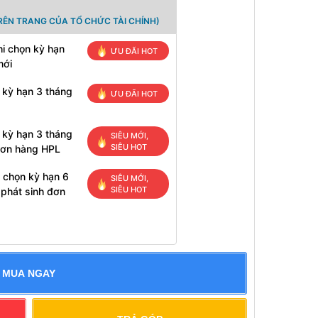
RÊN TRANG CỦA TỔ CHỨC TÀI CHÍNH)
i chọn kỳ hạn
ƯU ĐÃI HOT
mới
 kỳ hạn 3 tháng
ƯU ĐÃI HOT
 kỳ hạn 3 tháng
SIÊU MỚI,
SIÊU HOT
đơn hàng HPL
 chọn kỳ hạn 6
SIÊU MỚI,
SIÊU HOT
 phát sinh đơn
MUA NGAY