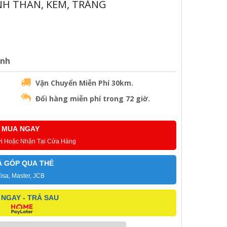
NH THAN, KEM, TRẮNG
ành
Vận Chuyển Miễn Phí 30km.
Đổi hàng miễn phí trong 72 giờ.
MUA NGAY
ơi Hoặc Nhận Tại Cửa Hàng
Ả GÓP QUA THẺ
isa, Master, JCB
NGAY - TRẢ SAU