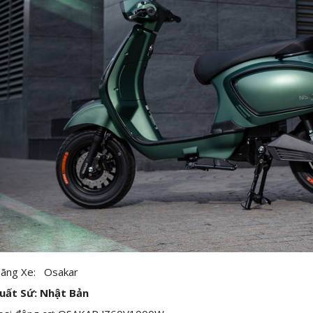
ãng Xe: Osakar
uất Sứ: Nhật Bản