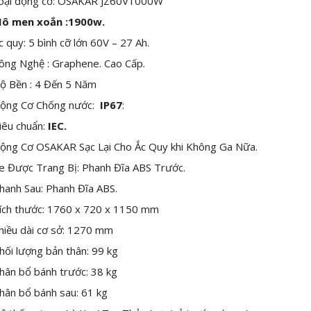
oại động cơ: OSAKAR JZ60V1000W
ô men xoắn :1900w.
c quy: 5 bình cỡ lớn 60V – 27 Ah.
ông Nghệ : Graphene. Cao Cấp.
ộ Bền : 4 Đến 5 Năm
ộng Cơ Chống nước:
IP67
:
iêu chuẩn:
IEC.
ộng Cơ OSAKAR Sạc Lại Cho Ắc Quy khi Không Ga Nữa.
e Được Trang Bị: Phanh Đĩa ABS Trước.
hanh Sau: Phanh Đĩa ABS.
ích thước: 1760 x 720 x 1150 mm
hiều dài cơ sở: 1270 mm
hối lượng bản thân: 99 kg
hân bổ bánh trước: 38 kg
hân bổ bánh sau: 61 kg