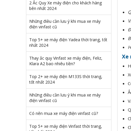
2 Ắc Quy Xe máy điện cho khách hàng
bên nhất 2024
Q
V
Những điều cần lưu ý khi mua xe máy
điện vinfast cũ
Đ
B
Top 5+ xe máy điện Yadea thời trang, tốt
nhất 2024
H
Xe 
Thay ắc quy Vinfast xe máy điện, Feliz,
Klara A2 bao nhiêu tiền?
H
X
Top 2+ xe máy điện M133S thời trang,
tốt nhất 2024
C
Ắ
Những điều cần lưu ý khi mua xe máy
điện vinfast cũ
V
Q
Có nên mua xe máy điện vinfast cũ?
C
Top 5+ xe máy điện Vinfast thời trang,
C