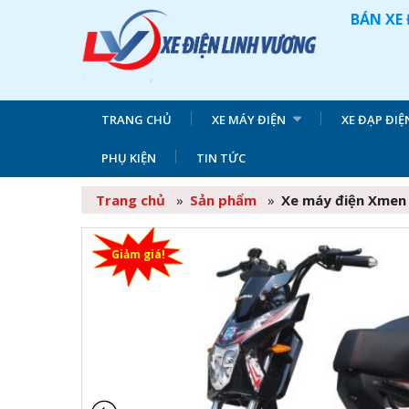
BÁN XE 
TRANG CHỦ
XE MÁY ĐIỆN
XE ĐẠP ĐIỆ
PHỤ KIỆN
TIN TỨC
Trang chủ
»
Sản phẩm
»
Xe máy điện Xmen
Giảm giá!