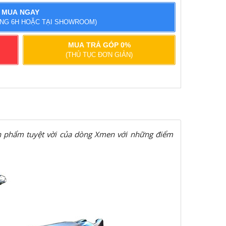
MUA NGAY
ONG 6H HOẶC TẠI SHOWROOM)
MUA TRẢ GÓP 0%
(THỦ TỤC ĐƠN GIẢN)
n phẩm tuyệt vời của dòng Xmen với những điểm