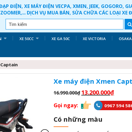
ĐẠP ĐIỆN, XE MÁY ĐIỆN VECPA, XMEN, JEEK, GOGORO, G
ZOOMER,... DỊCH VỤ MUA BÁN, SỬA CHỮA CÁC LOẠI XE 
N
XE 50CC
XE GA 50C
XE VICTORIA
OSAKA
 Captain
Xe máy điện Xmen Capt
13.200.000
₫
16.990.000
₫
Gọi ngay:
0967 594 58
Có những màu