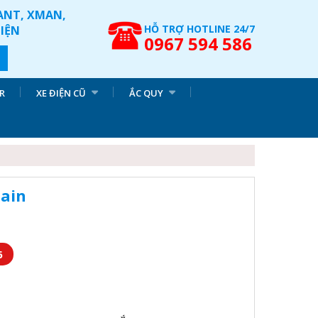
IANT, XMAN,
HỖ TRỢ HOTLINE 24/7
ĐIỆN
0967 594 586
R
XE ĐIỆN CŨ
ẮC QUY
ain
6