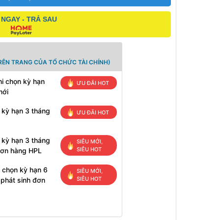
NGAY - TRẢ SAU
RÊN TRANG CỦA TỔ CHỨC TÀI CHÍNH)
i chọn kỳ hạn
ƯU ĐÃI HOT
mới
 kỳ hạn 3 tháng
ƯU ĐÃI HOT
 kỳ hạn 3 tháng
SIÊU MỚI,
SIÊU HOT
đơn hàng HPL
 chọn kỳ hạn 6
SIÊU MỚI,
SIÊU HOT
 phát sinh đơn