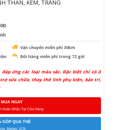
NH THAN, KEM, TRẮNG
00Đ
ành
Vận chuyển miễn phí 30km
iền
Đổi hàng miễn phí trong 72 giờ
 đáp ứng các loại màu sắc. Đặc biệt chỉ có ở
rợ sửa chữa, thay thế linh phụ kiện, bảo trì,
MUA NGAY
ơi Hoặc Nhận Tại Cửa Hàng
Ả GÓP QUA THẺ
isa, Master, JCB