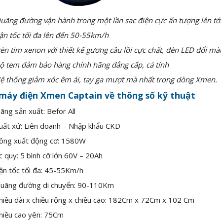
uãng đường vận hành trong một lần sạc điện cực ấn tượng lên t
ận tốc tối đa lên đến 50-55km/h
èn tim xenon với thiết kế gương cầu lồi cực chất, đèn LED đổi màu
ộ tem đảm bảo hàng chính hãng đẳng cấp, cá tính
ệ thống giảm xóc êm ái, tay ga mượt mà nhất trong dòng Xmen.
máy điện Xmen Captain về thông số kỹ thuật
ãng sản xuất: Befor All
uất xứ: Liên doanh – Nhập khẩu CKD
ông xuất động cơ: 1580W
c quy: 5 bình cỡ lớn 60V – 20Ah
ận tốc tối đa: 45-55Km/h
uãng đường di chuyển: 90-110Km
hiều dài x chiều rộng x chiều cao: 182Cm x 72Cm x 102 Cm
hiều cao yên: 75Cm