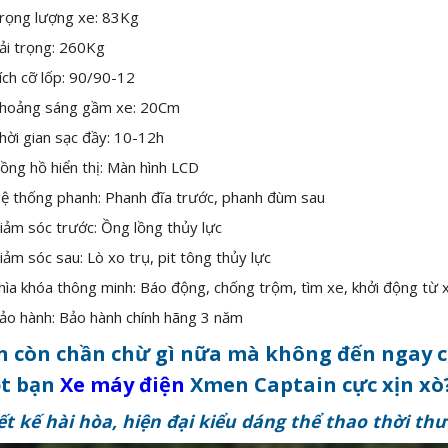
rọng lượng xe: 83Kg
ải trọng: 260Kg
ích cỡ lốp: 90/90-12
hoảng sáng gầm xe: 20Cm
hời gian sạc đầy: 10-12h
ồng hồ hiển thị: Màn hình LCD
ệ thống phanh: Phanh đĩa trước, phanh đùm sau
iảm sóc trước: Ồng lồng thủy lực
iảm sóc sau: Lò xo trụ, pit tông thủy lực
hìa khóa thông minh: Báo động, chống trộm, tìm xe, khởi động từ 
ảo hành: Bảo hành chính hãng 3 năm
n còn chần chừ gì nữa mà không đến ngay c
t bạn
Xe máy điện
Xmen Captain cực xịn xò
ết kế hài hòa, hiện đại kiểu dáng thể thao thời th