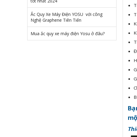
tốt nhất 2024
T
Ắc Quy Xe Máy Điện YOSU với công
T
Nghệ Graphene Tiên Tiến
K
K
Mua ắc quy xe máy điện Yosu ở đâu?
T
Đ
H
G
G
C
B
Bạ
mộ
Thi