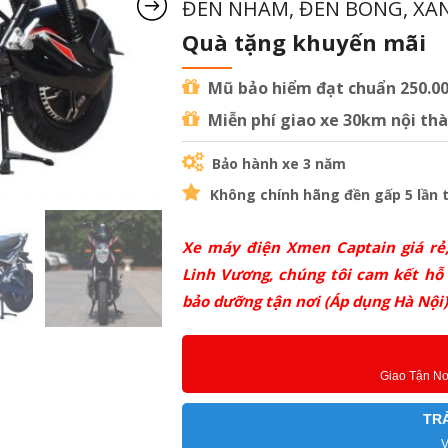
ĐEN NHÁM, ĐEN BÓNG, XA
Quà tặng khuyến mãi
Mũ bảo hiểm đạt chuẩn 250.0
Miễn phí giao xe 30km nội th
Bảo hành xe 3 năm
Không chính hãng đền gấp 5 lần t
Xe máy điện Xmen Captain giá rẻ,
Linh Vương, chúng tôi cam kết hỗ t
bảo dưỡng tận nơi (Áp dụng Hà Nội)
Giao Tận N
TR
V