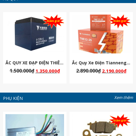
Giảm giá!
Giảm giá!
ẮC QUY XE ĐẠP ĐIỆN THIÊN NĂNG 48V-12AH
Ắc Quy Xe Điện Tianneng ( Thiên Năng ) Chịu Nhiệt 60v 25Ah
1.500.000
₫
2.890.000
₫
1.350.000
₫
2.190.000
₫
Xem thêm
PHỤ KIỆN
Giảm giá!