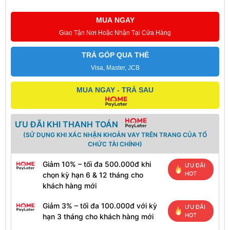
MUA NGAY
Giao Tận Nơi Hoặc Nhận Tại Cửa Hàng
TRẢ GÓP QUA THẺ
Visa, Master, JCB
MUA NGAY - TRẢ SAU
ƯU ĐÃI KHI THANH TOÁN
(SỬ DỤNG KHI XÁC NHẬN KHOẢN VAY TRÊN TRANG CỦA TỔ
CHỨC TÀI CHÍNH)
Giảm 10% – tối đa 500.000đ khi
ƯU ĐÃI
HOT
chọn kỳ hạn 6 & 12 tháng cho
khách hàng mới
Giảm 3% – tối đa 100.000đ với kỳ
ƯU ĐÃI
HOT
hạn 3 tháng cho khách hàng mới