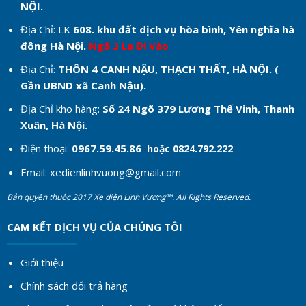
NỘI.
Địa Chỉ: LK
608. khu đất dịch vụ hòa bình, Yên nghĩa hà
đông Hà Nội.
Ngã 3 La Đi Vào
Địa Chỉ:
THÔN 4 CANH NẬU, THẠCH THẤT, HÀ NỘI. (
Gần UBND xã Canh Nậu).
Địa Chỉ kho hàng:
Số 24 Ngõ 379 Lương Thế Vinh, Thanh
Xuân, Hà Nội.
Điện thoại:
0967.59.45.86
hoặc 0824.792.222
Email:
xedienlinhvuong@gmail.com
Bản quyền thuộc 2017 Xe điện Linh Vương™. All Rights Reserved.
CAM KẾT DỊCH VỤ CỦA CHÚNG TÔI
Giới thiệu
Chính sách đổi trả hàng