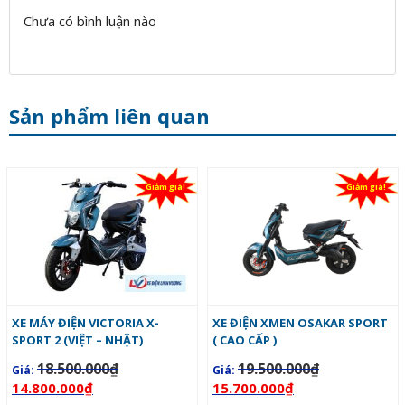
Chưa có bình luận nào
Sản phẩm liên quan
Giảm giá!
Giảm giá!
XE MÁY ĐIỆN VICTORIA X-
XE ĐIỆN XMEN OSAKAR SPORT
SPORT 2 (VIỆT – NHẬT)
( CAO CẤP )
18.500.000
₫
19.500.000
₫
Giá:
Giá:
14.800.000
₫
15.700.000
₫