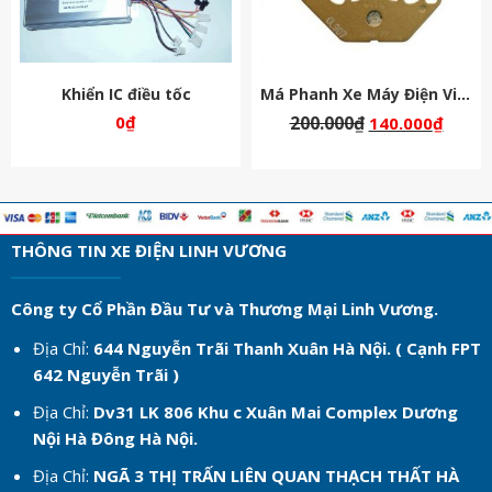
Khiển IC điều tốc
Má Phanh Xe Máy Điện Vinfast
0
₫
200.000
₫
140.000
₫
THÔNG TIN XE ĐIỆN LINH VƯƠNG
Công ty Cổ Phần Đầu Tư và Thương Mại Linh Vương.
Địa Chỉ:
644 Nguyễn Trãi Thanh Xuân Hà Nội. ( Cạnh FPT
642 Nguyễn Trãi )
Địa Chỉ:
Dv31 LK 806 Khu c
Xuân Mai Complex Dương
Nội Hà Đông Hà Nội.
Địa Chỉ:
NGÃ 3 THỊ TRẤN LIÊN QUAN THẠCH THẤT HÀ