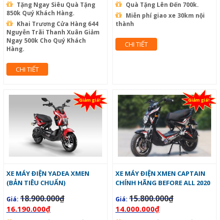
Tặng Ngay Siêu Quà Tặng
Quà Tặng Lên Đến 700k.
850k Quý Khách Hàng.
Miễn phí giao xe 30km nội
Khai Trương Cửa Hàng 644
thành
Nguyễn Trãi Thanh Xuân Giảm
Ngay 500k Cho Quý Khách
CHI TIẾT
Hàng.
CHI TIẾT
Giảm giá!
Giảm giá!
XE MÁY ĐIỆN YADEA XMEN
XE MÁY ĐIỆN XMEN CAPTAIN
(BẢN TIÊU CHUẨN)
CHÍNH HÃNG BEFORE ALL 2020
18.900.000
₫
15.800.000
₫
Giá:
Giá:
16.190.000
₫
14.000.000
₫