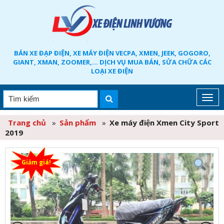
BÁN XE ĐẠP ĐIỆN, XE MÁY ĐIỆN VECPA, XMEN, JEEK, GOGORO,
GIANT, XMAN, ZOOMER,... DỊCH VỤ MUA BÁN, SỬA CHỮA CÁC
LOẠI XE ĐIỆN
Trang chủ
»
Sản phẩm
»
Xe máy điện Xmen City Sport
2019
Giảm giá!