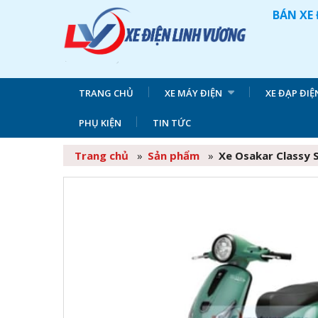
BÁN XE 
TRANG CHỦ
XE MÁY ĐIỆN
XE ĐẠP ĐIỆ
PHỤ KIỆN
TIN TỨC
Trang chủ
»
Sản phẩm
»
Xe Osakar Classy S