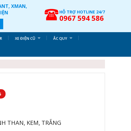
IANT, XMAN,
HỖ TRỢ HOTLINE 24/7
ĐIỆN
0967 594 586
R
XE ĐIỆN CŨ
ẮC QUY
6
NH THAN, KEM, TRẮNG