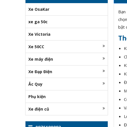
Xe OsaKar
Bạn 
chọn
xe ga 50c
bật 
Xe Victoria
Th
Xe 50CC
K
C
Xe máy điện
K
Xe Đạp Điện
K
Đ
Ắc Quy
M
Phụ kiện
C
V
Xe điện cũ
L
Đ