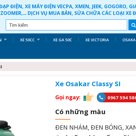
ĐẠP ĐIỆN, XE MÁY ĐIỆN VECPA, XMEN, JEEK, GOGORO, G
ZOOMER,... DỊCH VỤ MUA BÁN, SỬA CHỮA CÁC LOẠI XE 
N
XE 50CC
XE GA 50C
XE VICTORIA
OSAKA
I
Xe Osakar Classy SI
Gọi ngay:
0967 594 58
Có những màu
ĐEN NHÁM, ĐEN BÓNG, XA